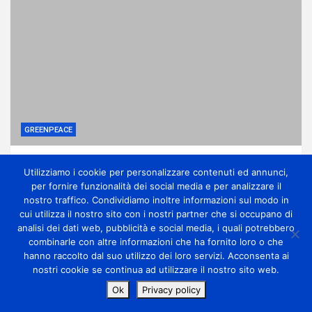
GREENPEACE
Perché gli alberi in città sono una difesa
Utilizziamo i cookie per personalizzare contenuti ed annunci,
contro la crisi climatica
per fornire funzionalità dei social media e per analizzare il
1 giorno ago
miometeo
nostro traffico. Condividiamo inoltre informazioni sul modo in
cui utilizza il nostro sito con i nostri partner che si occupano di
analisi dei dati web, pubblicità e social media, i quali potrebbero
combinarle con altre informazioni che ha fornito loro o che
hanno raccolto dal suo utilizzo dei loro servizi. Acconsenta ai
nostri cookie se continua ad utilizzare il nostro sito web.
Copyright Miometeo © All rights reserved | Theme by
Ok
Privacy policy
MantraBrain