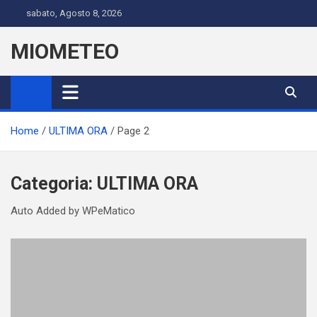
Skip
sabato, Agosto 8, 2026
to
content
MIOMETEO
Home
ULTIMA ORA
Page 2
Categoria:
ULTIMA ORA
Auto Added by WPeMatico