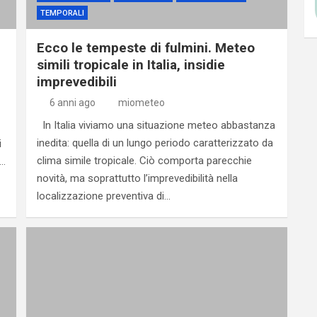
TEMPORALI
Ecco le tempeste di fulmini. Meteo
simili tropicale in Italia, insidie
imprevedibili
6 anni ago
miometeo
In Italia viviamo una situazione meteo abbastanza
inedita: quella di un lungo periodo caratterizzato da
i
clima simile tropicale. Ciò comporta parecchie
,…
novità, ma soprattutto l’imprevedibilità nella
localizzazione preventiva di…