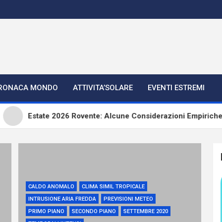
RONACA MONDO
ATTIVITA’SOLARE
EVENTI ESTREMI
Estate 2026 Rovente: Alcune Considerazioni Empiriche
CALDO ANOMALO
CLIMA SIMIL TROPICALE
INTRUSIONE ARIA FREDDA
PREVISIONI METEO
PRIMO PIANO
SECONDO PIANO
SETTEMBRE 2020