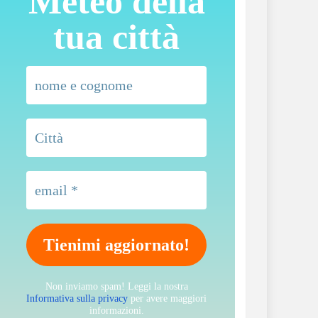
Meteo della
tua città
Non inviamo spam! Leggi la nostra
Informativa sulla privacy
per avere maggiori
informazioni.