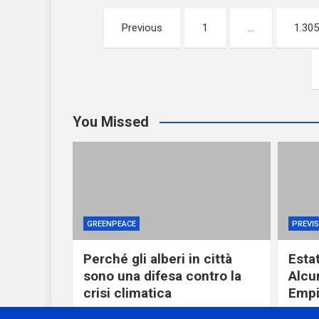
Paginazione
Previous
1
…
1.305
degli
articoli
You Missed
GREENPEACE
PREVIS
Perché gli alberi in città
Esta
sono una difesa contro la
Alcu
crisi climatica
Empi
1 ora ago
miometeo
4 o