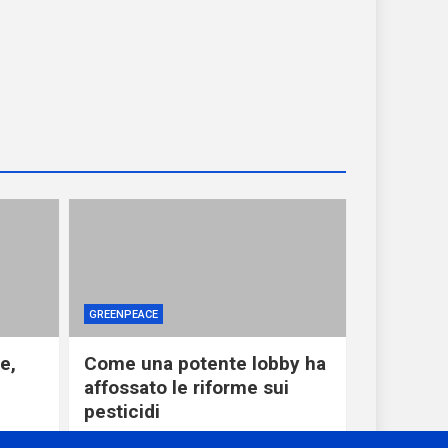
GREENPEACE
e,
Come una potente lobby ha
affossato le riforme sui
pesticidi
1 giorno ago
miometeo