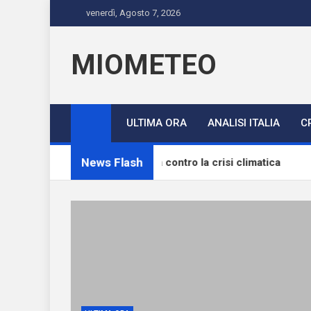
Skip
venerdì, Agosto 7, 2026
to
content
MIOMETEO
ULTIMA ORA
ANALISI ITALIA
C
News Flash
eri in città sono una difesa contro la crisi climatica