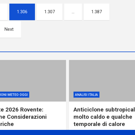
1.306
1.307
…
1.387
Next
IONI METEO OGGI
ANALISI ITALIA
te 2026 Rovente:
Anticiclone subtropical
ne Considerazioni
molto caldo e qualche
riche
temporale di calore
re ago
miometeo
15 ore ago
miometeo