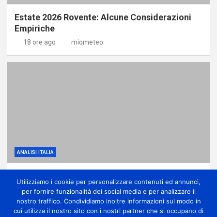
Estate 2026 Rovente: Alcune Considerazioni
Empiriche
18 ore ago
miometeo
ANALISI ITALIA
Anticiclone subtropicale, molto caldo e
Utilizziamo i cookie per personalizzare contenuti ed annunci,
qualche temporale di calore
per fornire funzionalità dei social media e per analizzare il
1 giorno ago
miometeo
nostro traffico. Condividiamo inoltre informazioni sul modo in
cui utilizza il nostro sito con i nostri partner che si occupano di