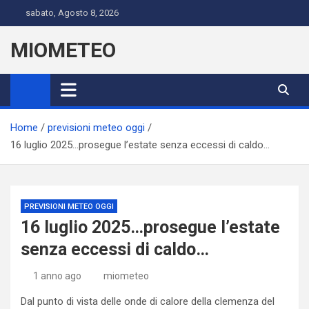
Skip
sabato, Agosto 8, 2026
to
content
MIOMETEO
Home
previsioni meteo oggi
16 luglio 2025…prosegue l’estate senza eccessi di caldo…
PREVISIONI METEO OGGI
16 luglio 2025…prosegue l’estate
senza eccessi di caldo…
1 anno ago
miometeo
Dal punto di vista delle onde di calore della clemenza del