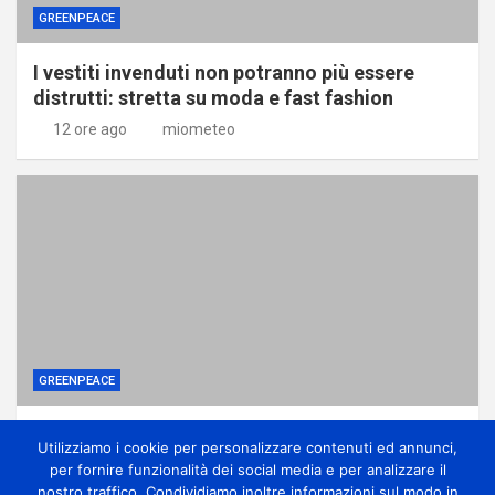
GREENPEACE
I vestiti invenduti non potranno più essere
distrutti: stretta su moda e fast fashion
12 ore ago
miometeo
GREENPEACE
Ponte sullo Stretto, associazioni: no
Utilizziamo i cookie per personalizzare contenuti ed annunci,
all’ennesima accelerazione senza dati certi
per fornire funzionalità dei social media e per analizzare il
12 ore ago
miometeo
nostro traffico. Condividiamo inoltre informazioni sul modo in