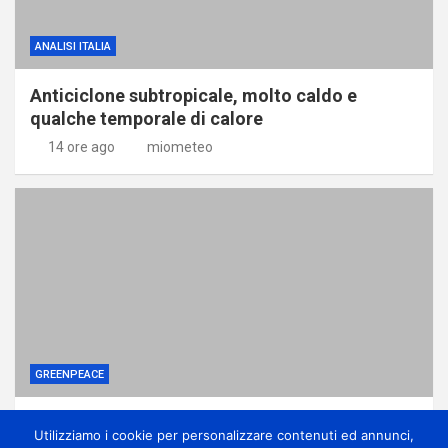
ANALISI ITALIA
Anticiclone subtropicale, molto caldo e
qualche temporale di calore
14 ore ago
miometeo
GREENPEACE
Come una potente lobby ha affossato le
Utilizziamo i cookie per personalizzare contenuti ed annunci,
riforme sui pesticidi