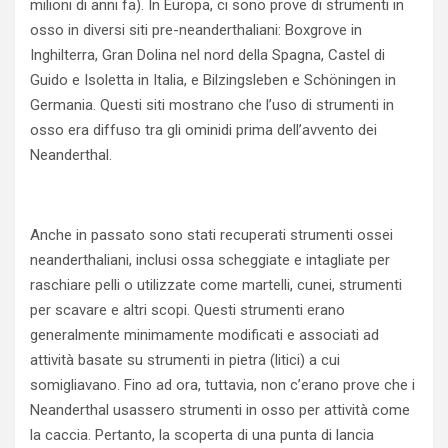
milioni di anni fa). In Europa, ci sono ​prove di strumenti in‍
osso in diversi siti pre-neanderthaliani: Boxgrove in
Inghilterra, Gran Dolina nel nord‌ della Spagna, Castel di⁢
Guido e Isoletta⁣ in Italia, e ‍Bilzingsleben e Schöningen in
Germania. ⁢Questi siti mostrano che l’uso di strumenti in
osso era diffuso tra gli ominidi prima dell’avvento⁤ dei
Neanderthal.
Anche in passato sono stati recuperati strumenti ​ossei
neanderthaliani, ⁣inclusi ossa scheggiate e intagliate⁤ per
raschiare pelli o utilizzate come martelli, cunei, strumenti
⁣per scavare e altri scopi. ​Questi strumenti erano
generalmente minimamente modificati e associati ad
attività‍ basate⁣ su strumenti in pietra (litici) a cui
somigliavano. Fino ad ora, tuttavia, non c’erano prove che i⁣
Neanderthal usassero strumenti in osso‍ per attività come
la caccia.⁣ Pertanto, la scoperta di una‍ punta di‍ lancia