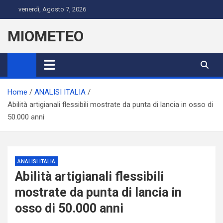
Skip
venerdì, Agosto 7, 2026
to
content
MIOMETEO
Home
ANALISI ITALIA
Abilità artigianali flessibili mostrate da punta di lancia in osso di
50.000 anni
ANALISI ITALIA
Abilità artigianali flessibili
mostrate da punta di lancia in
osso di 50.000 anni