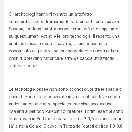
Gli archeologi hanno rinvenuto un artefatto
neanderthaliano estremamente raro durante uno scavo in
Spagna, costringendoli a​ riconsiderare ciò ⁤che sappiamo
su questi umani estinti e le⁢ loro tecnologie. ‍Il reperto, una
punta di lancia in osso ‌di cavallo, è l’unico esempio
conosciuto di questo tipo, suggerendo che questi antichi
ominidi potevano ‌fabbricare armi da caccia utilizzando
‌materiali ossei.
Le tecnologie ossee ‍non sono sconosciute tra‍ le specie‍ di
ominidi. Sono⁢ state osservate in vari contesti dove i nostri
antichi antenati e altre specie estinte vivevano, ‌alcune
risalenti al​ periodo Paleolitico inferiore. I primi esempi sono
⁤stati trovati ​in Sudafrica (datati a ‌circa 2-1,5 ‌milioni di anni
fa) e nella Gola​ di ⁢Olduvai‌ in Tanzania (datati a circa⁢ 1,8-0,8