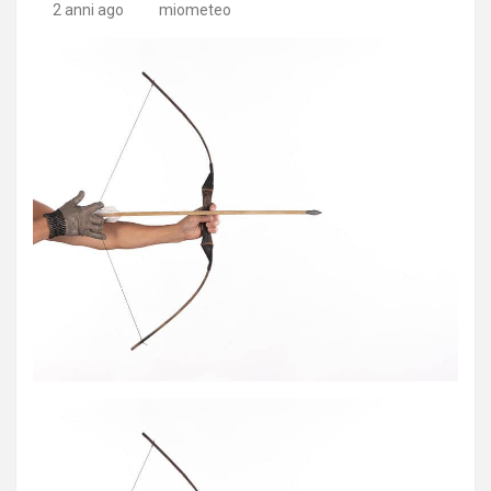
2 anni ago
miometeo