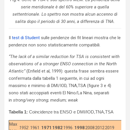
serie meridionale è del 60% superiore a quella
settentrionale. Lo spettro non mostra alcun accenno di
salita dopo il periodo di 30 anni, a differenza di TNA.
Il
test di Student
sulle pendenze dei fit lineari mostra che le
pendenze non sono statisticamente compatibili.
“The lack of a similar reduction for TSA is consistent with
observations of a stronger ENSO connection in the North
Atlantic”
(Enfield et al, 1999): questa frase sembra essere
confermata dalla tabella 1 seguente, in cui ad ogni
massimo e minimo di DMI/IOD, TNA,TSA (figure 3 e 4)
sono stati accoppiati eventi El Nino/La Nina, separati
in
strong/very strong; medium; weak
Tabella 1:
Coincidenze tra ENSO e DMI/IOD,TNA,TSA
Max
1952
1961
1971
1982
1996
1998
2008
2012
2019