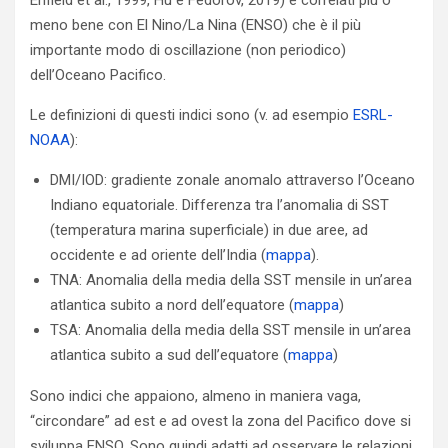
Enfield et al., 1999, Hu e Fedorov, 2019) e correlati più o
meno bene con El Nino/La Nina (ENSO) che è il più
importante modo di oscillazione (non periodico)
dell’Oceano Pacifico.
Le definizioni di questi indici sono (v. ad esempio
ESRL-
NOAA
):
DMI/IOD: gradiente zonale anomalo attraverso l’Oceano
Indiano equatoriale. Differenza tra l’anomalia di SST
(temperatura marina superficiale) in due aree, ad
occidente e ad oriente dell’India (
mappa
).
TNA: Anomalia della media della SST mensile in un’area
atlantica subito a nord dell’equatore (
mappa
)
TSA: Anomalia della media della SST mensile in un’area
atlantica subito a sud dell’equatore (
mappa
)
Sono indici che appaiono, almeno in maniera vaga,
“circondare” ad est e ad ovest la zona del Pacifico dove si
sviluppa ENSO. Sono quindi adatti ad osservare le relazioni