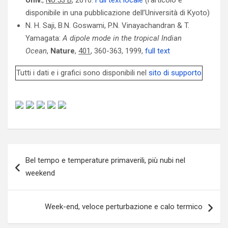
Univ.
,
No.53 B
, 2010.
Full text locale
(l’articolo è
disponibile in una pubblicazione dell’Università di Kyoto)
N. H. Saji, B.N. Goswami, P.N. Vinayachandran & T.
Yamagata:
A dipole mode in the tropical Indian
Ocean
,
Nature
,
401
, 360-363, 1999,
full text
Tutti i dati e i grafici sono disponibili nel
sito di supporto
Navigazione
Bel tempo e temperature primaverili, più nubi nel
articoli
weekend
Week-end, veloce perturbazione e calo termico