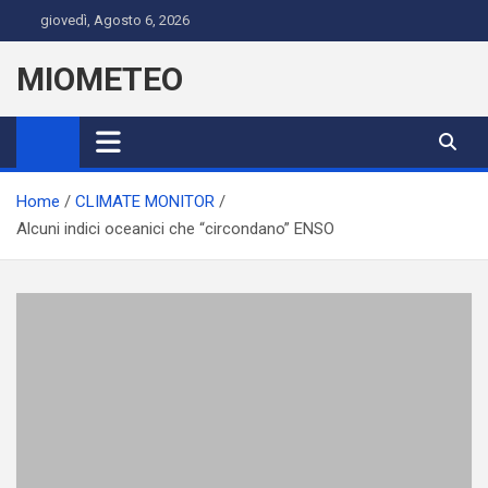
Skip
giovedì, Agosto 6, 2026
to
content
MIOMETEO
Home
CLIMATE MONITOR
Alcuni indici oceanici che “circondano” ENSO