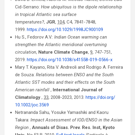
Cid-Serrano:
How ubiquitous is the dipole relationship
in tropical Atlantic sea surface
temperatures?
,
JGR
,
104
, C4, 7841-7848,
1999.
https://doi.org/10.1029/1998JC900109
Hu S., Fedorov A.V.:
Indian Ocean warming can
strengthen the Atlantic meridional overturning
circulation
,
Nature Climate Change
,
9
, 747-751,
2019.
https://doi.org/10.1038/s41558-019-0566-x
Mary T. Kayano, Rita V. Andreoli and Rodrigo A. Ferreira
de Souza:
Relations between ENSO and the South
Atlantic SST modes and their effects on the South
American rainfall
,
International Journal of
Climatology
,
33
, 2008-2023, 2013.
https://doi.org/
10.1002/joc.3569
Netrananda Sahu, Yosuke Yamashiki and Kaoru
Takara:
Impact Assessment of IOD/ENSO in the Asian
Region
,
Annuals of Disas. Prev. Res. Inst, Kyoto