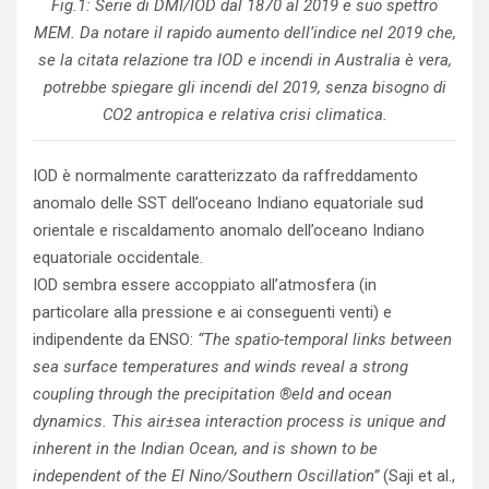
Fig.1: Serie di DMI/IOD dal 1870 al 2019 e suo spettro
MEM. Da notare il rapido aumento dell’indice nel 2019 che,
se la citata relazione tra IOD e incendi in Australia è vera,
potrebbe spiegare gli incendi del 2019, senza bisogno di
CO2 antropica e relativa crisi climatica.
IOD è normalmente caratterizzato da raffreddamento
anomalo delle SST dell’oceano Indiano equatoriale sud
orientale e riscaldamento anomalo dell’oceano Indiano
equatoriale occidentale.
IOD sembra essere accoppiato all’atmosfera (in
particolare alla pressione e ai conseguenti venti) e
indipendente da ENSO:
“The spatio-temporal links between
sea surface temperatures and winds reveal a strong
coupling through the precipitation ®eld and ocean
dynamics. This air±sea interaction process is unique and
inherent in the Indian Ocean, and is shown to be
independent of the El Nino/Southern Oscillation”
(Saji et al.,