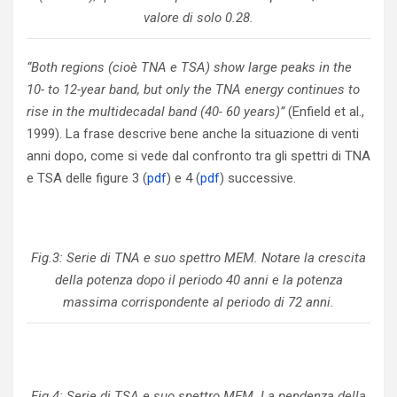
valore di solo 0.28.
“Both regions (cioè TNA e TSA) show large peaks in the
10- to 12-year band, but only the TNA energy continues to
rise in the multidecadal band (40- 60 years)”
(Enfield et al.,
1999). La frase descrive bene anche la situazione di venti
anni dopo, come si vede dal confronto tra gli spettri di TNA
e TSA delle figure 3 (
pdf
) e 4 (
pdf
) successive.
Fig.3: Serie di TNA e suo spettro MEM. Notare la crescita
della potenza dopo il periodo 40 anni e la potenza
massima corrispondente al periodo di 72 anni.
Fig.4: Serie di TSA e suo spettro MEM. La pendenza della