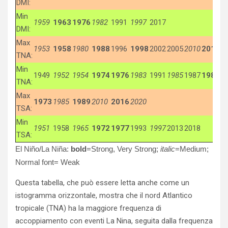
DMI:
Min
1959
1963
1976
1982
1991
1997
2017
DMI:
Max
1953
1958
1980
1988
1996
1998
2002
2005
2010
2016
2
TNA:
Min
1949
1952
1954
1974
1976
1983
1991
1985
1987
1989
1
TNA:
Max
1973
1985
1989
2010
2016
2020
TSA:
Min
1951
1958
1965
1972
1977
1993
1997
2013
2018
TSA:
El Niño/La Niña:
bold
=Strong, Very Strong;
italic
=Medium;
Normal font= Weak
Questa tabella, che può essere letta anche come un
istogramma orizzontale, mostra che il nord Atlantico
tropicale (TNA) ha la maggiore frequenza di
accoppiamento con eventi La Nina, seguita dalla frequenza