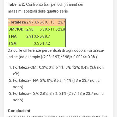
Tabella 2:
Confronto tra i periodi (in anni) dei
massimi spettrali delle quattro serie
Fortaleza
2.97
3.6
5.6
9.1
13
23.7
DMI/IOD
2.98
5.3
9.6
11.5
23.8
TNA
2.91
3.6
5.8
8.7
TSA
3.5
5.1
7.2
Da cui le differenze percentuali di ogni coppia Fortaleza-
indice (ad esempio [(2.98-2.97)/2.98]= 0.0034= 0.3%):
Fortaleza-DMI: 0.3%; 0%; 5.4%; 5%; 12%; 0.4% (3.6 non
c’è)
Fortaleza-TNA: 2%; 0%; 8.6%; 4.4% (13 e 23.7 non ci
sono)
Fortaleza-TSA: 2.8%; 3.8%; 21% (2.97, 13 e 23.7 non ci
sono)
Conclusioni