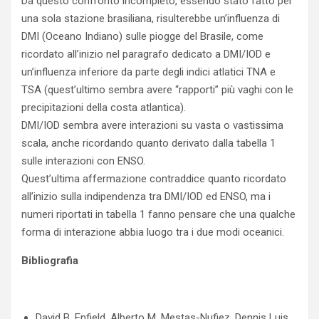
Da questo confronto incompleto, essendo stato fatto per
una sola stazione brasiliana, risulterebbe un’influenza di
DMI (Oceano Indiano) sulle piogge del Brasile, come
ricordato all’inizio nel paragrafo dedicato a DMI/IOD e
un’influenza inferiore da parte degli indici atlatici TNA e
TSA (quest’ultimo sembra avere “rapporti” più vaghi con le
precipitazioni della costa atlantica).
DMI/IOD sembra avere interazioni su vasta o vastissima
scala, anche ricordando quanto derivato dalla tabella 1
sulle interazioni con ENSO.
Quest’ultima affermazione contraddice quanto ricordato
all’inizio sulla indipendenza tra DMI/IOD ed ENSO, ma i
numeri riportati in tabella 1 fanno pensare che una qualche
forma di interazione abbia luogo tra i due modi oceanici.
Bibliografia
David B. Enfield, Alberto M. Mestas-Nufiez, Dennis Luis