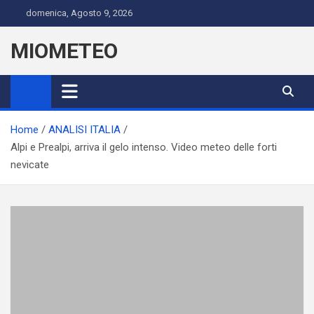
Skip
domenica, Agosto 9, 2026
to
content
MIOMETEO
Home
ANALISI ITALIA
Alpi e Prealpi, arriva il gelo intenso. Video meteo delle forti
nevicate