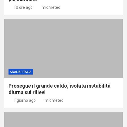
10 ore ago
miometeo
ANALISI ITALIA
Prosegue il grande caldo, isolata instabilità
diurna sui rilievi
1 giorno ago
miometeo