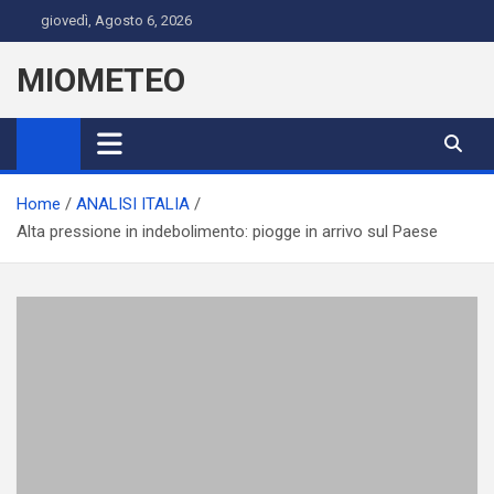
Skip
giovedì, Agosto 6, 2026
to
content
MIOMETEO
Home
ANALISI ITALIA
Alta pressione in indebolimento: piogge in arrivo sul Paese