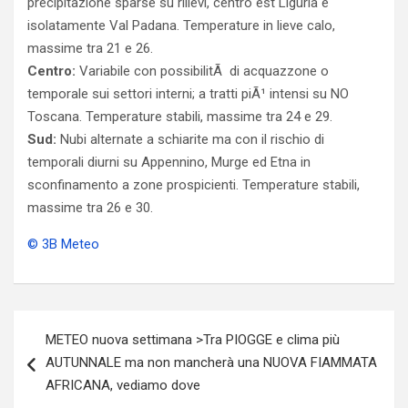
precipitazione sparse su rilievi, centro est Liguria e
isolatamente Val Padana. Temperature in lieve calo,
massime tra 21 e 26.
Centro:
Variabile con possibilitÃ di acquazzone o
temporale sui settori interni; a tratti piÃ¹ intensi su NO
Toscana. Temperature stabili, massime tra 24 e 29.
Sud:
Nubi alternate a schiarite ma con il rischio di
temporali diurni su Appennino, Murge ed Etna in
sconfinamento a zone prospicienti. Temperature stabili,
massime tra 26 e 30.
© 3B Meteo
Navigazione
METEO nuova settimana >Tra PIOGGE e clima più
articoli
AUTUNNALE ma non mancherà una NUOVA FIAMMATA
AFRICANA, vediamo dove