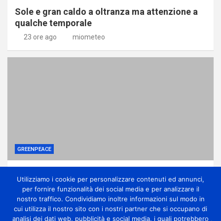
Sole e gran caldo a oltranza ma attenzione a
qualche temporale
23 ore ago
miometeo
GREENPEACE
Perché gli alberi in città sono una difesa
Utilizziamo i cookie per personalizzare contenuti ed annunci,
contro la crisi climatica
per fornire funzionalità dei social media e per analizzare il
1 giorno ago
miometeo
nostro traffico. Condividiamo inoltre informazioni sul modo in
cui utilizza il nostro sito con i nostri partner che si occupano di
analisi dei dati web, pubblicità e social media, i quali potrebbero