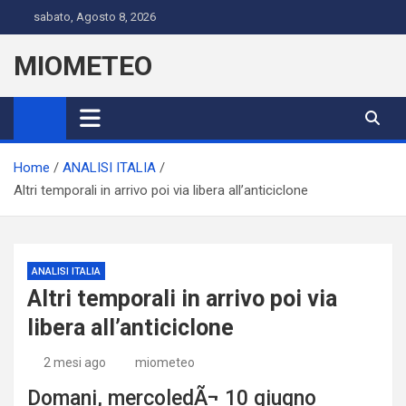
Skip
sabato, Agosto 8, 2026
to
content
MIOMETEO
Home
ANALISI ITALIA
Altri temporali in arrivo poi via libera all’anticiclone
ANALISI ITALIA
Altri temporali in arrivo poi via
libera all’anticiclone
2 mesi ago
miometeo
Domani, mercoledÃ¬ 10 giugno