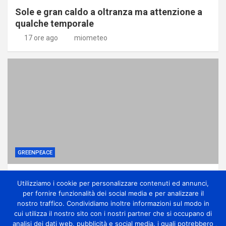
Sole e gran caldo a oltranza ma attenzione a
qualche temporale
17 ore ago
miometeo
GREENPEACE
Perché gli alberi in città sono una difesa
Utilizziamo i cookie per personalizzare contenuti ed annunci,
contro la crisi climatica
per fornire funzionalità dei social media e per analizzare il
1 giorno ago
miometeo
nostro traffico. Condividiamo inoltre informazioni sul modo in
cui utilizza il nostro sito con i nostri partner che si occupano di
analisi dei dati web, pubblicità e social media, i quali potrebbero