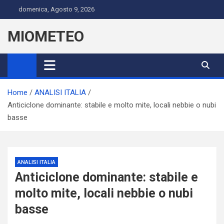
Skip
domenica, Agosto 9, 2026
to
content
MIOMETEO
Home
ANALISI ITALIA
Anticiclone dominante: stabile e molto mite, locali nebbie o nubi
basse
ANALISI ITALIA
Anticiclone dominante: stabile e
molto mite, locali nebbie o nubi
basse