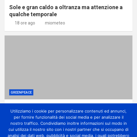
Sole e gran caldo a oltranza ma attenzione a
qualche temporale
18 ore ago
miometeo
GREENPEACE
Perché gli alberi in città sono una difesa
Utilizziamo i cookie per personalizzare contenuti ed annunci,
contro la crisi climatica
per fornire funzionalità dei social media e per analizzare il
1 giorno ago
miometeo
nostro traffico. Condividiamo inoltre informazioni sul modo in
cui utilizza il nostro sito con i nostri partner che si occupano di
analisi dei dati web, pubblicità e social media, i quali potrebbero