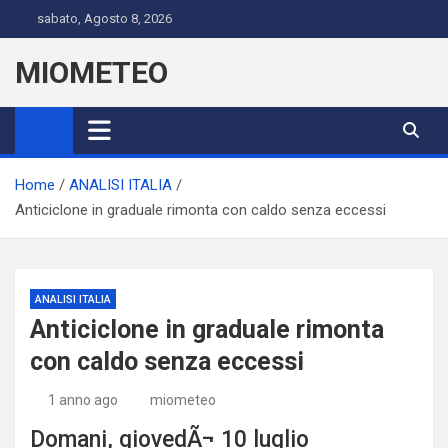
Skip
sabato, Agosto 8, 2026
to
content
MIOMETEO
Home
ANALISI ITALIA
Anticiclone in graduale rimonta con caldo senza eccessi
ANALISI ITALIA
Anticiclone in graduale rimonta
con caldo senza eccessi
1 anno ago
miometeo
Domani, giovedÃ¬ 10 luglio