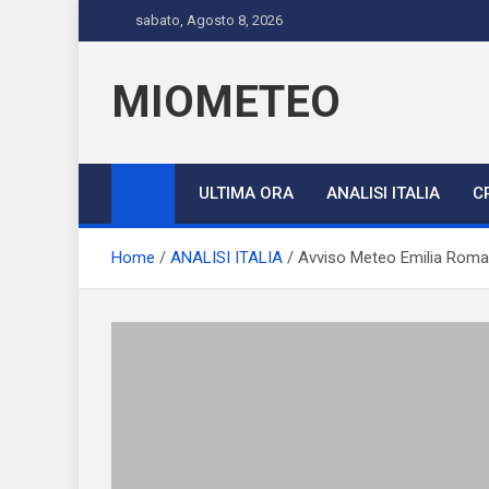
Skip
sabato, Agosto 8, 2026
to
content
MIOMETEO
ULTIMA ORA
ANALISI ITALIA
C
Home
ANALISI ITALIA
Avviso Meteo Emilia Romagn