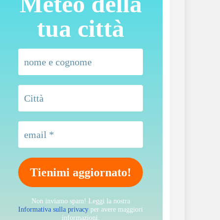
Meteo della
tua città
Non inviamo spam! Leggi la nostra
Informativa sulla privacy
per avere maggiori
informazioni.