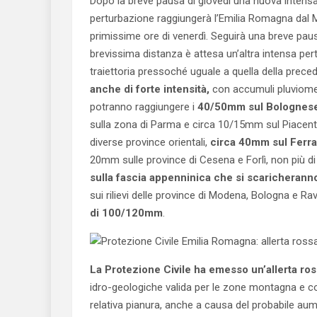
Dopo la breve pausa di giovedì una nuova intens
perturbazione raggiungerà l’Emilia Romagna dal 
primissime ore di venerdì. Seguirà una breve pa
brevissima distanza è attesa un’altra intensa pe
traiettoria pressoché uguale a quella della prece
anche di forte intensità,
con accumuli pluviometr
potranno raggiungere i
40/50mm sul Bolognes
sulla zona di Parma e circa 10/15mm sul Piacenti
diverse province orientali,
circa 40mm sul Ferra
20mm sulle province di Cesena e Forlì, non più 
sulla fascia appenninica che si scaricheranno
sui rilievi delle province di Modena, Bologna e 
di 100/120mm
.
La Protezione Civile ha emesso un’allerta ro
idro-geologiche valida per le zone montagna e co
relativa pianura, anche a causa del probabile aum