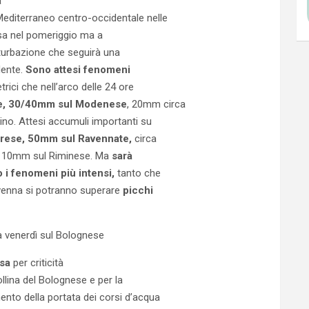
a
Mediterraneo centro-occidentale nelle
usa nel pomeriggio ma a
rturbazione che seguirà una
dente.
Sono attesi fenomeni
ici che nell’arco delle 24 ore
e, 30/40mm sul Modenese
, 20mm circa
no. Attesi accumuli importanti su
rese, 50mm sul Ravennate,
circa
di 10mm sul Riminese. Ma
sarà
 i fenomeni più intensi,
tanto che
Ravenna si potranno superare
picchi
ssa
per criticità
llina del Bolognese e per la
ento della portata dei corsi d’acqua