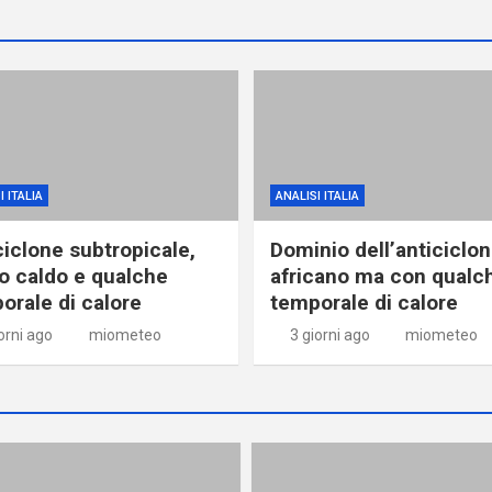
I ITALIA
ANALISI ITALIA
ciclone subtropicale,
Dominio dell’anticiclo
o caldo e qualche
africano ma con qualc
orale di calore
temporale di calore
orni ago
miometeo
3 giorni ago
miometeo