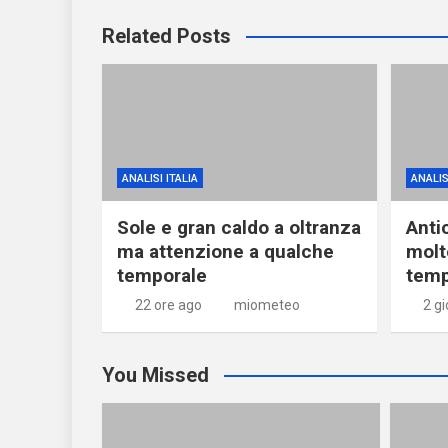
Related Posts
ANALISI ITALIA
ANALIS
Sole e gran caldo a oltranza
Anti
ma attenzione a qualche
molt
temporale
temp
22 ore ago
miometeo
2 gi
You Missed