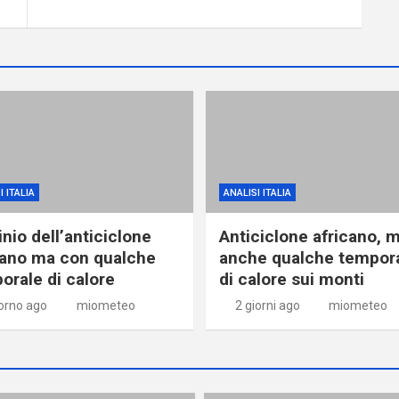
I ITALIA
ANALISI ITALIA
nio dell’anticiclone
Anticiclone africano, 
cano ma con qualche
anche qualche tempor
orale di calore
di calore sui monti
iorno ago
miometeo
2 giorni ago
miometeo