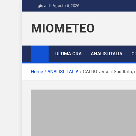
Skip
giovedì, Agosto 6, 2026
to
content
MIOMETEO
ULTIMA ORA
ANALISI ITALIA
C
Home
ANALISI ITALIA
CALDO verso il Sud Italia,