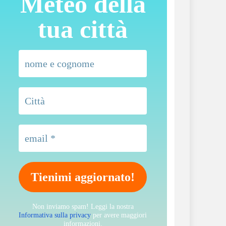
Meteo della
tua città
Non inviamo spam! Leggi la nostra
Informativa sulla privacy
per avere maggiori
informazioni.