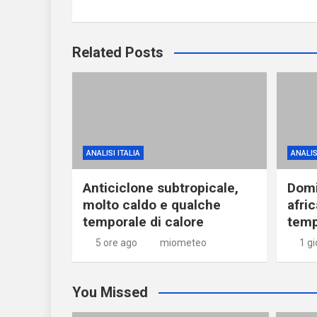
Related Posts
ANALISI ITALIA
ANALIS
Anticiclone subtropicale,
Domi
molto caldo e qualche
afri
temporale di calore
temp
5 ore ago
miometeo
1 g
You Missed