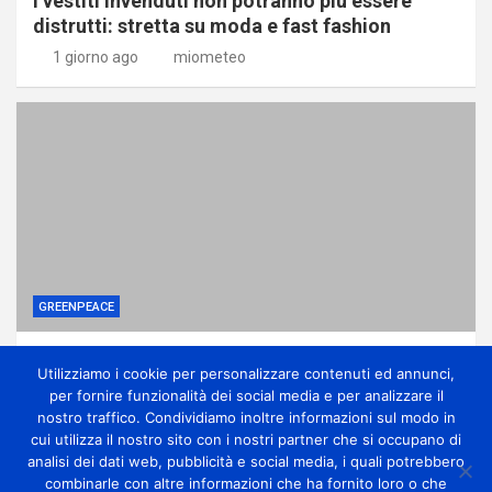
I vestiti invenduti non potranno più essere
distrutti: stretta su moda e fast fashion
1 giorno ago
miometeo
GREENPEACE
Ponte sullo Stretto, associazioni: no
Utilizziamo i cookie per personalizzare contenuti ed annunci,
all’ennesima accelerazione senza dati certi
per fornire funzionalità dei social media e per analizzare il
1 giorno ago
miometeo
nostro traffico. Condividiamo inoltre informazioni sul modo in
cui utilizza il nostro sito con i nostri partner che si occupano di
analisi dei dati web, pubblicità e social media, i quali potrebbero
combinarle con altre informazioni che ha fornito loro o che