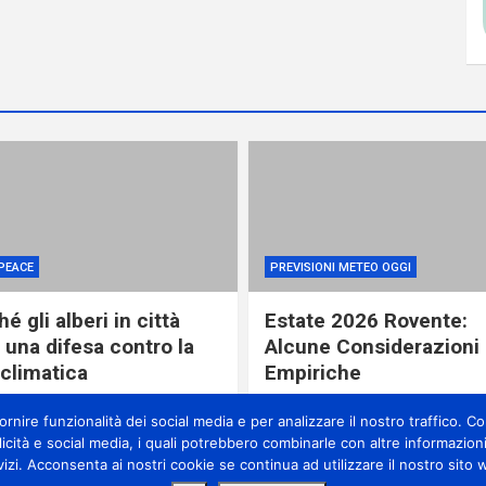
PEACE
PREVISIONI METEO OGGI
é gli alberi in città
Estate 2026 Rovente:
 una difesa contro la
Alcune Considerazioni
 climatica
Empiriche
ore ago
miometeo
16 ore ago
miometeo
nire funzionalità dei social media e per analizzare il nostro traffico. Con
licità e social media, i quali potrebbero combinarle con altre informazioni
vizi. Acconsenta ai nostri cookie se continua ad utilizzare il nostro sito 