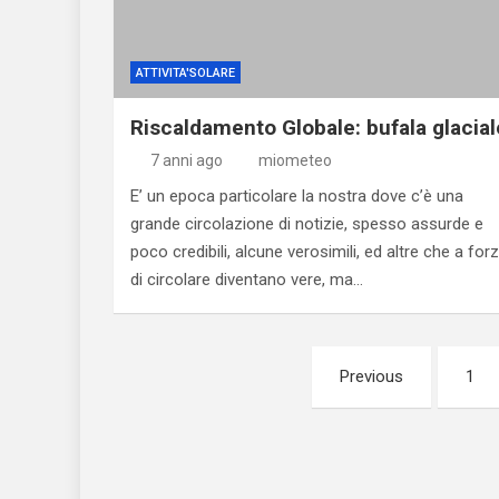
ATTIVITA'SOLARE
Riscaldamento Globale: bufala glacial
7 anni ago
miometeo
E’ un epoca particolare la nostra dove c’è una
grande circolazione di notizie, spesso assurde e
poco credibili, alcune verosimili, ed altre che a for
di circolare diventano vere, ma…
Paginazione
Previous
1
degli
articoli