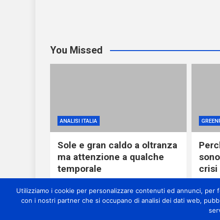
You Missed
ANALISI ITALIA
GREEN
Sole e gran caldo a oltranza
Perch
ma attenzione a qualche
sono
temporale
crisi
5 ore ago
miometeo
13 
Utilizziamo i cookie per personalizzare contenuti ed annunci, per for
con i nostri partner che si occupano di analisi dei dati web, pubb
ser