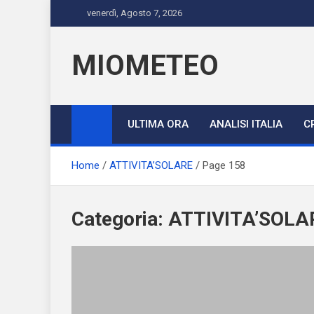
Skip
venerdì, Agosto 7, 2026
to
content
MIOMETEO
ULTIMA ORA
ANALISI ITALIA
C
Home
ATTIVITA’SOLARE
Page 158
Categoria:
ATTIVITA’SOLA