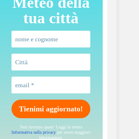
Meteo della
tua città
Non inviamo spam! Leggi la nostra
Informativa sulla privacy
per avere maggiori
informazioni.