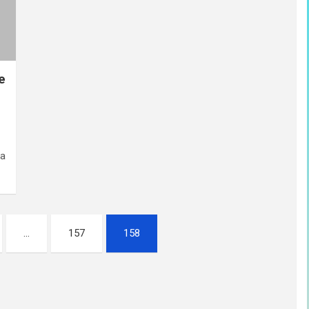
e
za
…
157
158