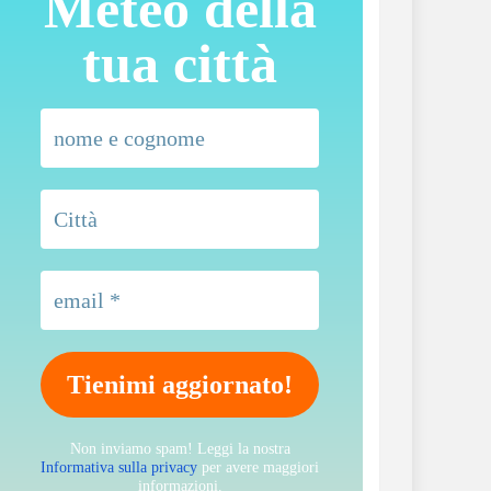
Meteo della
tua città
Non inviamo spam! Leggi la nostra
Informativa sulla privacy
per avere maggiori
informazioni.