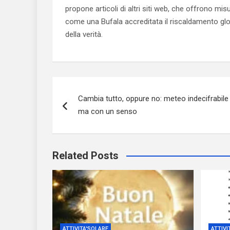
propone articoli di altri siti web, che offrono mis
come una Bufala accreditata il riscaldamento glob
della verità.
Navigazione
Cambia tutto, oppure no: meteo indecifrabile
articoli
ma con un senso
Related Posts
ATTIVITA'SOLARE
ATTIVI