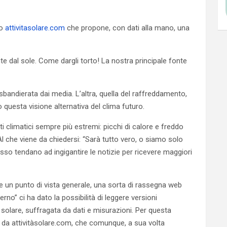
to
attivitasolare.com
che propone, con dati alla mano, una
nte dal sole. Come dargli torto! La nostra principale fonte
 sbandierata dai media. L’altra, quella del raffreddamento,
o questa visione alternativa del clima futuro.
nti climatici sempre più estremi: picchi di calore e freddo
 Al che viene da chiedersi: “Sarà tutto vero, o siamo solo
esso tendano ad ingigantire le notizie per ricevere maggiori
re un punto di vista generale, una sorta di rassegna web
rno” ci ha dato la possibilità di leggere versioni
à solare, suffragata da dati e misurazioni. Per questa
i da attivitàsolare.com, che comunque, a sua volta