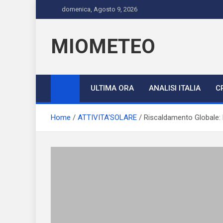
Skip
domenica, Agosto 9, 2026
to
content
MIOMETEO
ULTIMA ORA
ANALISI ITALIA
C
Home
ATTIVITA'SOLARE
Riscaldamento Globale: 