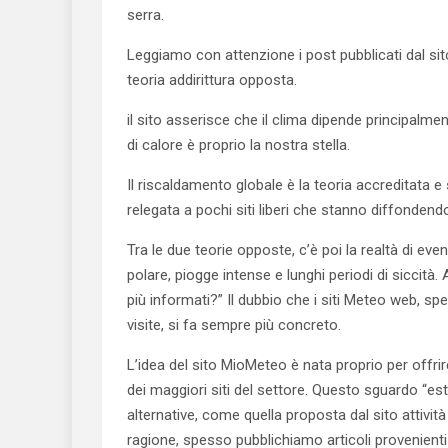
serra.
Leggiamo con attenzione i post pubblicati dal si
teoria addirittura opposta.
il sito asserisce che il clima dipende principalme
di calore è proprio la nostra stella.
Il riscaldamento globale è la teoria accreditata e
relegata a pochi siti liberi che stanno diffondend
Tra le due teorie opposte, c’è poi la realtà di eve
polare, piogge intense e lunghi periodi di siccità.
più informati?” Il dubbio che i siti Meteo web, sp
visite, si fa sempre più concreto.
L’idea del sito MioMeteo è nata proprio per offri
dei maggiori siti del settore. Questo sguardo “este
alternative, come quella proposta dal sito attivit
ragione, spesso pubblichiamo articoli provenient