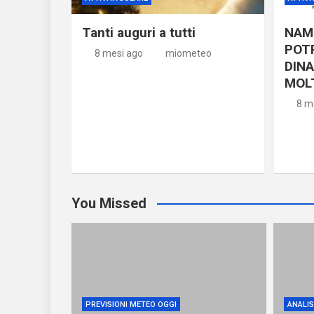
Tanti auguri a tutti
NAM 
POT
8 mesi ago
miometeo
DINA
MOL
8 m
You Missed
PREVISIONI METEO OGGI
ANALISI