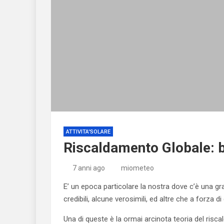
ATTIVITA'SOLARE
Riscaldamento Globale: b
7 anni ago
miometeo
E’ un epoca particolare la nostra dove c’è una g
credibili, alcune verosimili, ed altre che a forza 
Una di queste è la ormai arcinota teoria del risc