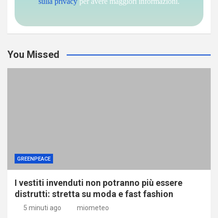
sulla privacy
per avere maggiori informazioni.
You Missed
GREENPEACE
I vestiti invenduti non potranno più essere
distrutti: stretta su moda e fast fashion
5 minuti ago
miometeo