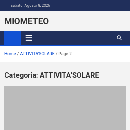
Skip
sabato, Agosto 8, 2026
to
content
MIOMETEO
Home
ATTIVITA’SOLARE
Page 2
Categoria:
ATTIVITA’SOLARE