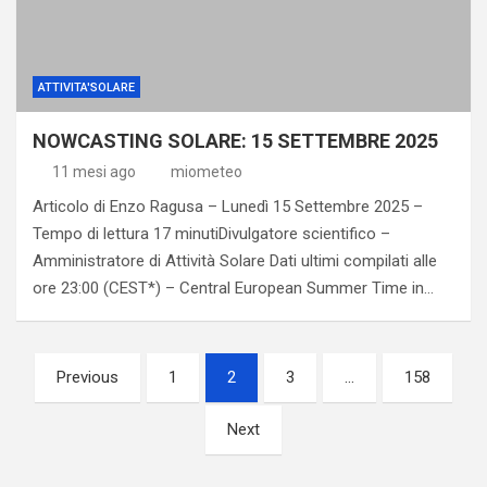
ATTIVITA'SOLARE
NOWCASTING SOLARE: 15 SETTEMBRE 2025
11 mesi ago
miometeo
Articolo di Enzo Ragusa – Lunedì 15 Settembre 2025 –
Tempo di lettura 17 minutiDivulgatore scientifico –
Amministratore di Attività Solare Dati ultimi compilati alle
ore 23:00 (CEST*) – Central European Summer Time in…
Paginazione
Previous
1
2
3
…
158
degli
Next
articoli