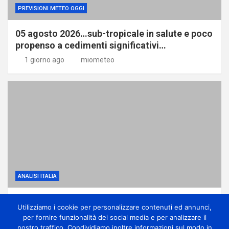
PREVISIONI METEO OGGI
05 agosto 2026…sub-tropicale in salute e poco
propenso a cedimenti significativi…
1 giorno ago
miometeo
ANALISI ITALIA
Dominio dell’anticiclone africano ma con
Utilizziamo i cookie per personalizzare contenuti ed annunci,
qualche temporale di calore
per fornire funzionalità dei social media e per analizzare il
1 giorno ago
miometeo
nostro traffico. Condividiamo inoltre informazioni sul modo in