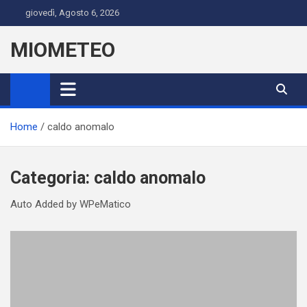
Skip
giovedì, Agosto 6, 2026
to
content
MIOMETEO
Home
caldo anomalo
Categoria:
caldo anomalo
Auto Added by WPeMatico