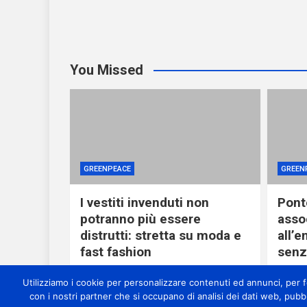
You Missed
GREENPEACE
GREEN
I vestiti invenduti non
Ponte
potranno più essere
asso
distrutti: stretta su moda e
all’
fast fashion
senza
3 ore ago
miometeo
3 o
Utilizziamo i cookie per personalizzare contenuti ed annunci, per for
con i nostri partner che si occupano di analisi dei dati web, pubb