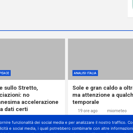
PEACE
ANALISI ITALIA
 sullo Stretto,
Sole e gran caldo a olt
ciazioni: no
ma attenzione a qualc
ennesima accelerazione
temporale
 dati certi
19 ore ago
miometeo
re ago
miometeo
nire funzionalità dei social media e per analizzare il nostro traffico. Con
licità e social media, i quali potrebbero combinarle con altre informazioni