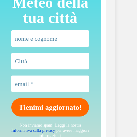
Meteo della
tua città
Non inviamo spam! Leggi la nostra
Informativa sulla privacy
per avere maggiori
informazioni.