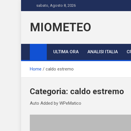
Skip
sabato, Agosto 8, 2026
to
content
MIOMETEO
ULTIMA ORA
ANALISI ITALIA
C
Home
caldo estremo
Categoria:
caldo estremo
Auto Added by WPeMatico