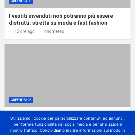
GREENPEACE
I vestiti invenduti non potranno più essere
distrutti: stretta su moda e fast fashion
12 ore ago
miometeo
GREENPEACE
Ponte sullo Stretto, associazioni: no
Utilizziamo i cookie per personalizzare contenuti ed annunci,
all’ennesima accelerazione senza dati certi
per fornire funzionalità dei social media e per analizzare il
12 ore ago
miometeo
nostro traffico. Condividiamo inoltre informazioni sul modo in