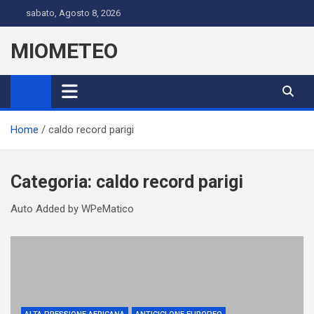
Skip
sabato, Agosto 8, 2026
to
content
MIOMETEO
Home
caldo record parigi
Categoria:
caldo record parigi
Auto Added by WPeMatico