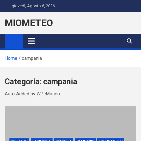
Skip
giovedì, Agosto 6, 2026
to
content
MIOMETEO
Home
campania
Categoria:
campania
Auto Added by WPeMatico