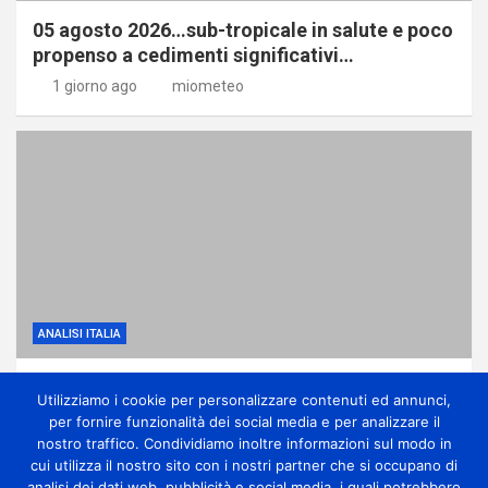
05 agosto 2026…sub-tropicale in salute e poco
propenso a cedimenti significativi…
1 giorno ago
miometeo
ANALISI ITALIA
Dominio dell’anticiclone africano ma con
Utilizziamo i cookie per personalizzare contenuti ed annunci,
qualche temporale di calore
per fornire funzionalità dei social media e per analizzare il
1 giorno ago
miometeo
nostro traffico. Condividiamo inoltre informazioni sul modo in
cui utilizza il nostro sito con i nostri partner che si occupano di
analisi dei dati web, pubblicità e social media, i quali potrebbero