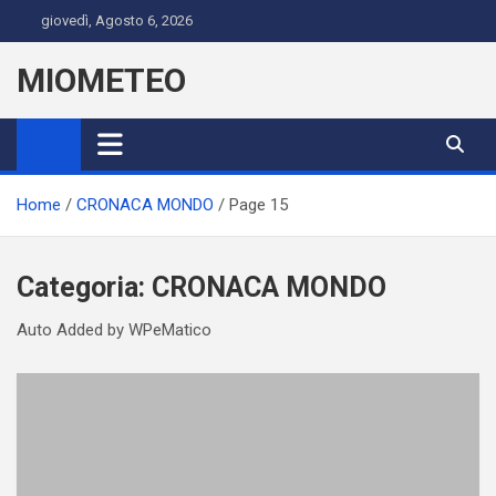
Skip
giovedì, Agosto 6, 2026
to
content
MIOMETEO
Home
CRONACA MONDO
Page 15
Categoria:
CRONACA MONDO
Auto Added by WPeMatico