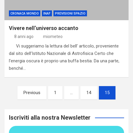
CRONACA MONDO
INAF
PREVISIONI SPAZIO
Vivere nell’universo accanto
8 anni ago
miometeo
Vi suggeriamo la lettura del bell’ articolo, proveniente
dal sito dell’Istituto Nazionale di Astrofisica Certo che
l’energia oscura è proprio una buffa bestia. Da una parte,
benché…
Paginazione
Previous
1
…
14
15
degli
articoli
Iscriviti alla nostra Newsletter