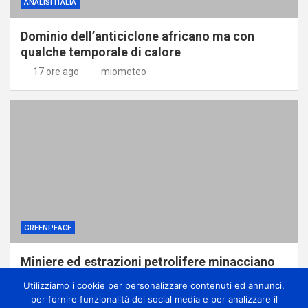
ANALISI ITALIA
Dominio dell’anticiclone africano ma con
qualche temporale di calore
17 ore ago
miometeo
GREENPEACE
Miniere ed estrazioni petrolifere minacciano
le foreste della Repubblica Democratica del
Utilizziamo i cookie per personalizzare contenuti ed annunci,
Congo, svela report di Greenpeace
per fornire funzionalità dei social media e per analizzare il