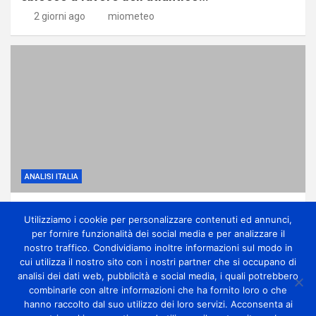
2 giorni ago
miometeo
ANALISI ITALIA
Sole e gran caldo fino a tutta la settimana di
Utilizziamo i cookie per personalizzare contenuti ed annunci,
Ferragosto
per fornire funzionalità dei social media e per analizzare il
2 giorni ago
miometeo
nostro traffico. Condividiamo inoltre informazioni sul modo in
cui utilizza il nostro sito con i nostri partner che si occupano di
analisi dei dati web, pubblicità e social media, i quali potrebbero
combinarle con altre informazioni che ha fornito loro o che
hanno raccolto dal suo utilizzo dei loro servizi. Acconsenta ai