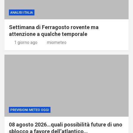
ANALISI ITALIA
Settimana di Ferragosto rovente ma
attenzione a qualche temporale
1 giorno ago
miometeo
PREVISIONI METEO OGGI
08 agosto 2026…quali possibilità future di uno
sblocco a favore dell’atlantico…