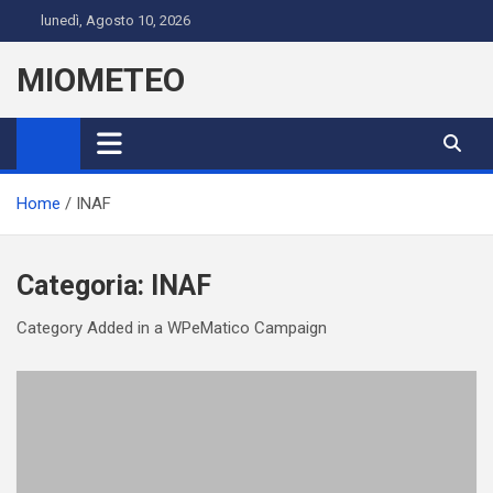
Skip
lunedì, Agosto 10, 2026
to
content
MIOMETEO
Home
INAF
Categoria:
INAF
Category Added in a WPeMatico Campaign