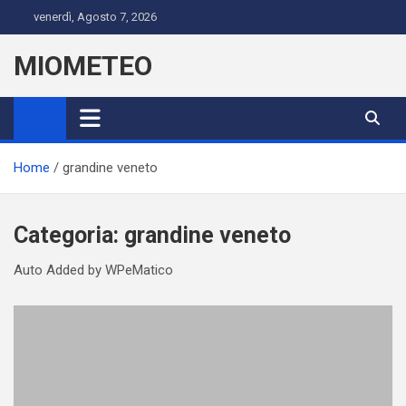
Skip
venerdì, Agosto 7, 2026
to
content
MIOMETEO
Home
grandine veneto
Categoria:
grandine veneto
Auto Added by WPeMatico