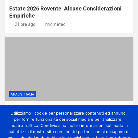
Estate 2026 Rovente: Alcune Considerazioni
Empiriche
21 ore ago
miometeo
ANALISI ITALIA
Anticiclone subtropicale, molto caldo e
Utilizziamo i cookie per personalizzare contenuti ed annunci,
qualche temporale di calore
per fornire funzionalità dei social media e per analizzare il
1 giorno ago
miometeo
nostro traffico. Condividiamo inoltre informazioni sul modo in
cui utilizza il nostro sito con i nostri partner che si occupano di
analisi dei dati web, pubblicità e social media, i quali potrebbero