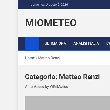
Skip
domenica, Agosto 9, 2026
to
content
MIOMETEO
ULTIMA ORA
ANALISI ITALIA
C
Home
Matteo Renzi
Categoria:
Matteo Renzi
Auto Added by WPeMatico