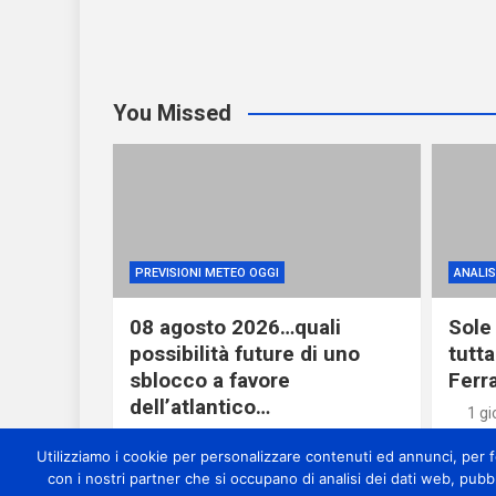
You Missed
PREVISIONI METEO OGGI
ANALISI
08 agosto 2026…quali
Sole 
possibilità future di uno
tutta
sblocco a favore
Ferr
dell’atlantico…
1 gi
1 giorno ago
miometeo
Utilizziamo i cookie per personalizzare contenuti ed annunci, per for
con i nostri partner che si occupano di analisi dei dati web, pubb