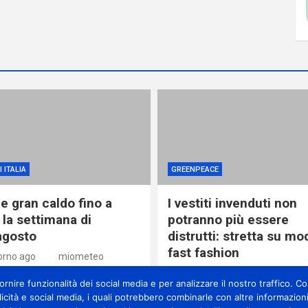
 ITALIA
GREENPEACE
e gran caldo fino a
I vestiti invenduti non
 la settimana di
potranno più essere
agosto
distrutti: stretta su mo
fast fashion
orno ago
miometeo
1 giorno ago
miometeo
nire funzionalità dei social media e per analizzare il nostro traffico. Con
licità e social media, i quali potrebbero combinarle con altre informazioni