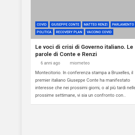
COVID
GIUSEPPE CONTE
MATTEO RENZI
PARLAMENTO
POLITICA
RECOVERY PLAN
VACCINO COVID
Le voci di crisi di Governo italiano. Le
parole di Conte e Renzi
6 anni ago
miometeo
Montecitorio. In conferenza stampa a Bruxelles, il
premier italiano Giuseppe Conte ha manifestato
interesse che nei prossimi giorni, o al più tardi nell
prossime settimane, vi sia un confronto con…