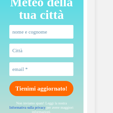
Meteo della
tua città
Non inviamo spam! Leggi la nostra
Informativa sulla privacy
per avere maggiori
informazioni.