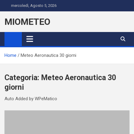
Skip
mercoledì, Agosto 5, 2026
to
content
MIOMETEO
Home
Meteo Aeronautica 30 giorni
Categoria:
Meteo Aeronautica 30
giorni
Auto Added by WPeMatico