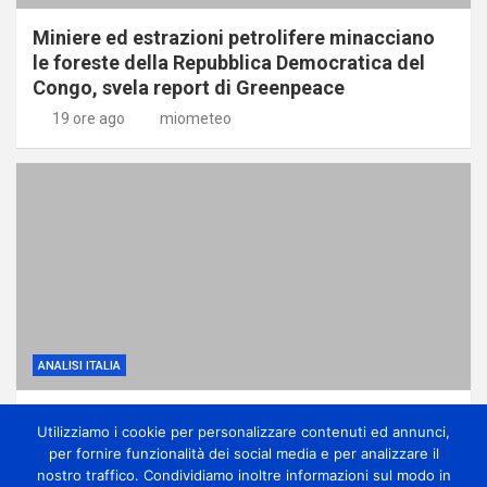
Miniere ed estrazioni petrolifere minacciano
le foreste della Repubblica Democratica del
Congo, svela report di Greenpeace
19 ore ago
miometeo
ANALISI ITALIA
Anticiclone africano, ma anche qualche
Utilizziamo i cookie per personalizzare contenuti ed annunci,
temporale di calore sui monti
per fornire funzionalità dei social media e per analizzare il
1 giorno ago
miometeo
nostro traffico. Condividiamo inoltre informazioni sul modo in