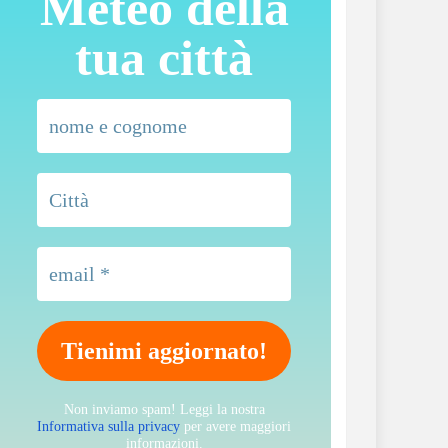
Meteo della
tua città
Non inviamo spam! Leggi la nostra
Informativa sulla privacy
per avere maggiori
informazioni.