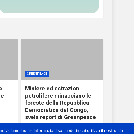
GREENPEACE
e
Miniere ed estrazioni
he
petrolifere minacciano le
foreste della Repubblica
Democratica del Congo,
svela report di Greenpeace
1 giorno ago
miometeo
dividiamo inoltre informazioni sul modo in cui utilizza il nostro sito