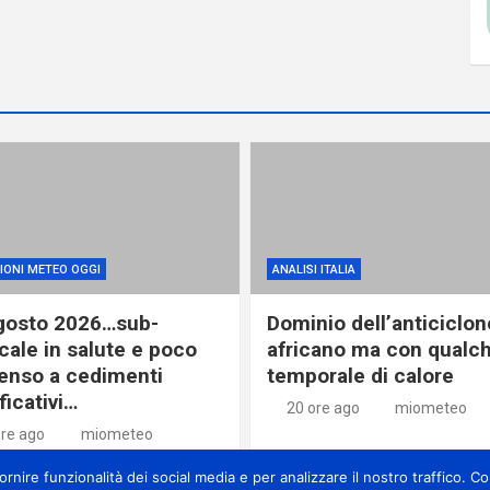
IONI METEO OGGI
ANALISI ITALIA
gosto 2026…sub-
Dominio dell’anticiclon
cale in salute e poco
africano ma con qualc
enso a cedimenti
temporale di calore
ficativi…
20 ore ago
miometeo
ore ago
miometeo
nire funzionalità dei social media e per analizzare il nostro traffico. Con