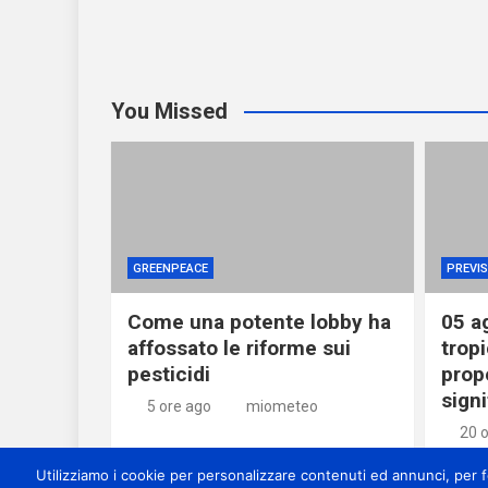
You Missed
GREENPEACE
PREVIS
Come una potente lobby ha
05 a
affossato le riforme sui
tropi
pesticidi
prop
signi
5 ore ago
miometeo
20 
Utilizziamo i cookie per personalizzare contenuti ed annunci, per for