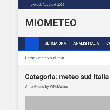
Skip
giovedì, Agosto 6, 2026
to
content
MIOMETEO
ULTIMA ORA
ANALISI ITALIA
C
Home
meteo sud italia
Categoria:
meteo sud italia
Auto Added by WPeMatico