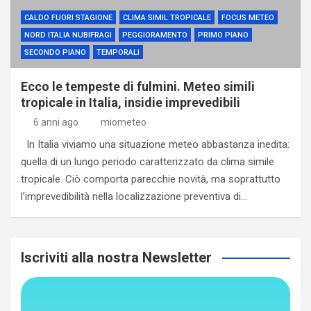
CALDO FUORI STAGIONE
CLIMA SIMIL TROPICALE
FOCUS METEO
NORD ITALIA NUBIFRAGI
PEGGIORAMENTO
PRIMO PIANO
SECONDO PIANO
TEMPORALI
Ecco le tempeste di fulmini. Meteo simili
tropicale in Italia, insidie imprevedibili
6 anni ago
miometeo
In Italia viviamo una situazione meteo abbastanza inedita:
quella di un lungo periodo caratterizzato da clima simile
tropicale. Ciò comporta parecchie novità, ma soprattutto
l’imprevedibilità nella localizzazione preventiva di…
Iscriviti alla nostra Newsletter