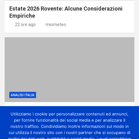
Estate 2026 Rovente: Alcune Considerazioni
Empiriche
22 ore ago
miometeo
ANALISI ITALIA
Anticiclone subtropicale, molto caldo e
Utilizziamo i cookie per personalizzare contenuti ed annunci,
qualche temporale di calore
per fornire funzionalità dei social media e per analizzare il
1 giorno ago
miometeo
nostro traffico. Condividiamo inoltre informazioni sul modo in
cui utilizza il nostro sito con i nostri partner che si occupano di
analisi dei dati web, pubblicità e social media, i quali potrebbero