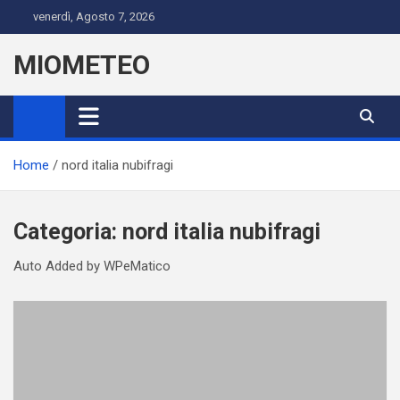
Skip
venerdì, Agosto 7, 2026
to
content
MIOMETEO
Home
nord italia nubifragi
Categoria:
nord italia nubifragi
Auto Added by WPeMatico