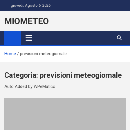
Skip
giovedì, Agosto 6, 2026
to
content
MIOMETEO
Home
previsioni meteogiornale
Categoria:
previsioni meteogiornale
Auto Added by WPeMatico