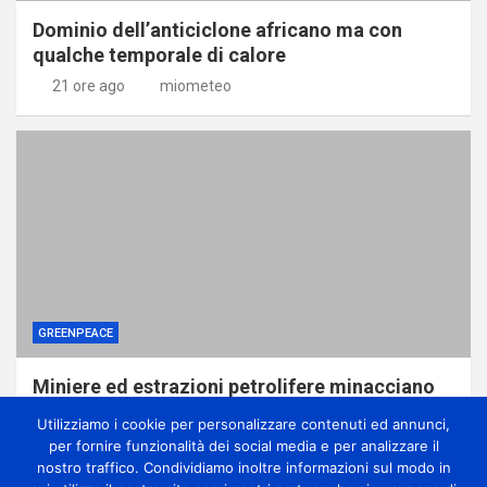
Dominio dell’anticiclone africano ma con
qualche temporale di calore
21 ore ago
miometeo
GREENPEACE
Miniere ed estrazioni petrolifere minacciano
le foreste della Repubblica Democratica del
Utilizziamo i cookie per personalizzare contenuti ed annunci,
Congo, svela report di Greenpeace
per fornire funzionalità dei social media e per analizzare il
1 giorno ago
miometeo
nostro traffico. Condividiamo inoltre informazioni sul modo in