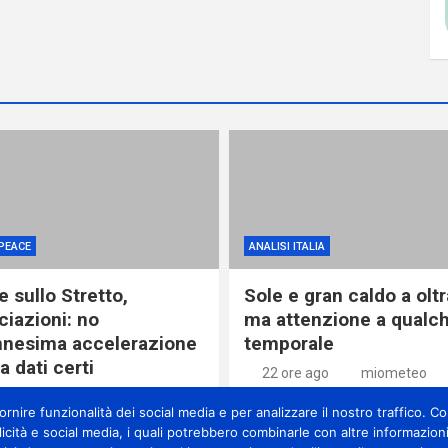
PEACE
ANALISI ITALIA
 sullo Stretto,
Sole e gran caldo a olt
ciazioni: no
ma attenzione a qualc
ennesima accelerazione
temporale
 dati certi
22 ore ago
miometeo
re ago
miometeo
nire funzionalità dei social media e per analizzare il nostro traffico. Con
licità e social media, i quali potrebbero combinarle con altre informazioni