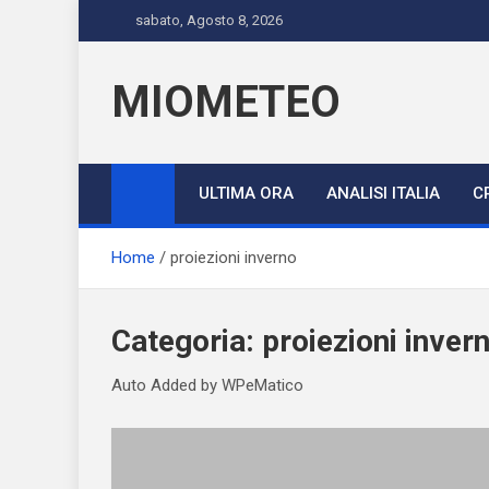
Skip
sabato, Agosto 8, 2026
to
content
MIOMETEO
ULTIMA ORA
ANALISI ITALIA
C
Home
proiezioni inverno
Categoria:
proiezioni inver
Auto Added by WPeMatico