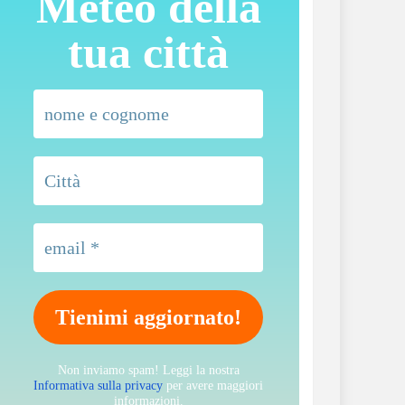
Meteo della
tua città
Non inviamo spam! Leggi la nostra
Informativa sulla privacy
per avere maggiori
informazioni.