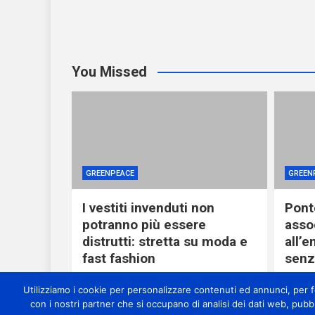
You Missed
GREENPEACE
GREEN
I vestiti invenduti non
Ponte
potranno più essere
asso
distrutti: stretta su moda e
all’
fast fashion
senza
6 ore ago
miometeo
6 o
Utilizziamo i cookie per personalizzare contenuti ed annunci, per for
con i nostri partner che si occupano di analisi dei dati web, pubb