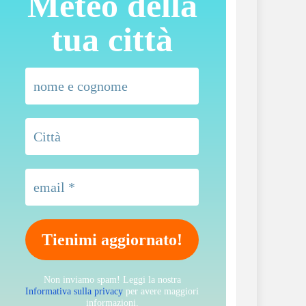
Meteo della
tua città
Non inviamo spam! Leggi la nostra
Informativa sulla privacy
per avere maggiori
informazioni.