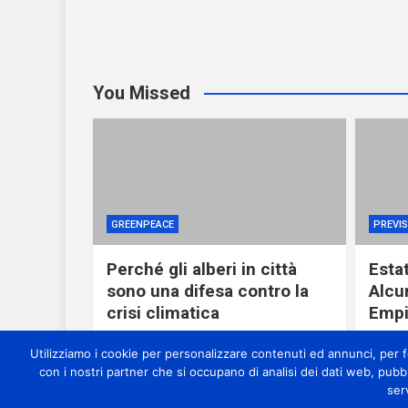
You Missed
GREENPEACE
PREVIS
Perché gli alberi in città
Esta
sono una difesa contro la
Alcu
crisi climatica
Empi
23 minuti ago
miometeo
3 o
Utilizziamo i cookie per personalizzare contenuti ed annunci, per for
con i nostri partner che si occupano di analisi dei dati web, pubb
ser