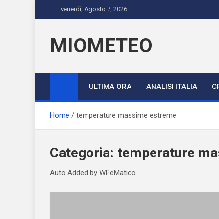
Skip
venerdì, Agosto 7, 2026
to
content
MIOMETEO
ULTIMA ORA
ANALISI ITALIA
C
Home
temperature massime estreme
Categoria:
temperature ma
Auto Added by WPeMatico