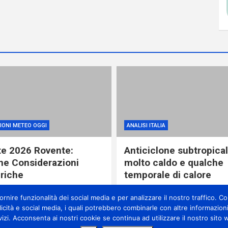
IONI METEO OGGI
ANALISI ITALIA
te 2026 Rovente:
Anticiclone subtropical
ne Considerazioni
molto caldo e qualche
riche
temporale di calore
re ago
miometeo
14 ore ago
miometeo
nire funzionalità dei social media e per analizzare il nostro traffico. Con
licità e social media, i quali potrebbero combinarle con altre informazioni
vizi. Acconsenta ai nostri cookie se continua ad utilizzare il nostro sito 