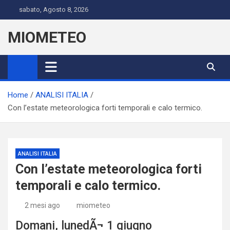
Skip
sabato, Agosto 8, 2026
to
content
MIOMETEO
Home
ANALISI ITALIA
Con l’estate meteorologica forti temporali e calo termico.
ANALISI ITALIA
Con l’estate meteorologica forti
temporali e calo termico.
2 mesi ago
miometeo
Domani, lunedÃ¬ 1 giugno