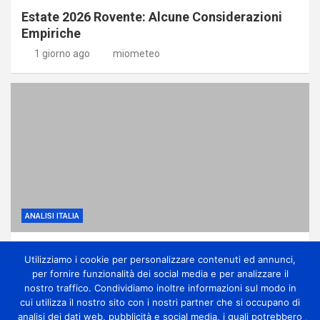
Estate 2026 Rovente: Alcune Considerazioni
Empiriche
1 giorno ago
miometeo
ANALISI ITALIA
Anticiclone subtropicale, molto caldo e
Utilizziamo i cookie per personalizzare contenuti ed annunci,
qualche temporale di calore
per fornire funzionalità dei social media e per analizzare il
2 giorni ago
miometeo
nostro traffico. Condividiamo inoltre informazioni sul modo in
cui utilizza il nostro sito con i nostri partner che si occupano di
analisi dei dati web, pubblicità e social media, i quali potrebbero