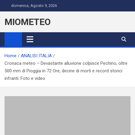
Skip
domenica, Agosto 9, 2026
to
content
MIOMETEO
Home
ANALISI ITALIA
Cronaca meteo – Devastante alluvione colpisce Pechino, oltre
500 mm di Pioggia in 72 Ore, decine di morti e record storici
infranti. Foto e video