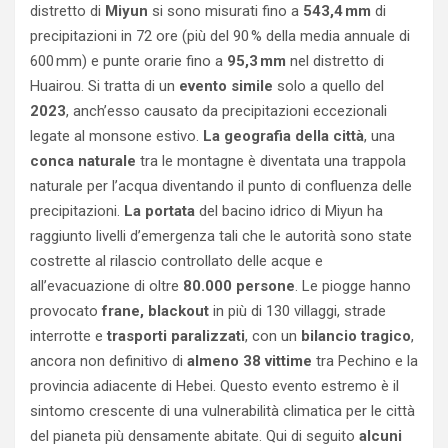
distretto di
Miyun
si sono misurati fino a
543,4 mm
di
precipitazioni in 72 ore (più del 90 % della media annuale di
600 mm) e punte orarie fino a
95,3 mm
nel distretto di
Huairou. Si tratta di un
evento simile
solo a quello del
2023
, anch’esso causato da precipitazioni eccezionali
legate al monsone estivo.
La geografia della città
, una
conca naturale
tra le montagne è diventata una trappola
naturale per l’acqua diventando il punto di confluenza delle
precipitazioni.
La portata
del bacino idrico di Miyun ha
raggiunto livelli d’emergenza tali che le autorità sono state
costrette al rilascio controllato delle acque e
all’evacuazione di oltre
80.000 persone
. Le piogge hanno
provocato
frane, blackout
in più di 130 villaggi, strade
interrotte e
trasporti paralizzati
, con un
bilancio tragico
,
ancora non definitivo di
almeno 38 vittime
tra Pechino e la
provincia adiacente di Hebei. Questo evento estremo è il
sintomo crescente di una vulnerabilità climatica per le città
del pianeta più densamente abitate. Qui di seguito
alcuni