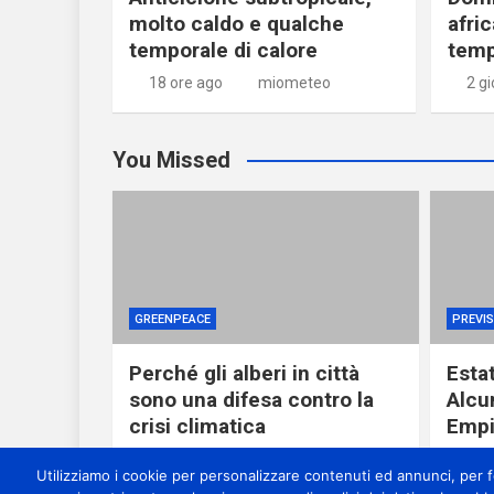
molto caldo e qualche
afri
temporale di calore
temp
18 ore ago
miometeo
2 gi
You Missed
GREENPEACE
PREVIS
Perché gli alberi in città
Esta
sono una difesa contro la
Alcu
crisi climatica
Empi
4 ore ago
miometeo
7 o
Utilizziamo i cookie per personalizzare contenuti ed annunci, per for