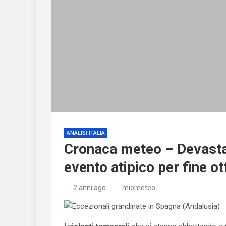
ANALISI ITALIA
Cronaca meteo – Devastan
evento atipico per fine o
2 anni ago
miometeo