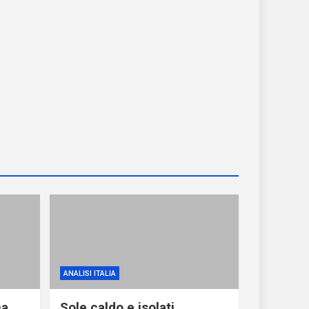
ANALISI ITALIA
ma
Sole caldo e isolati