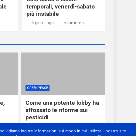
ale
temporali, venerdì-sabato
più instabile
4 giorni ago
miometeo
GREENPEACE
e,
Come una potente lobby ha
affossato le riforme sui
pesticidi
1 giorno ago
miometeo
dividiamo inoltre informazioni sul modo in cui utilizza il nostro sito