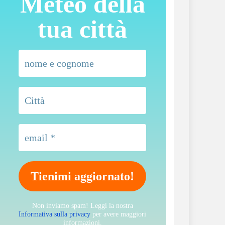
Meteo della
tua città
Non inviamo spam! Leggi la nostra
Informativa sulla privacy
per avere maggiori
informazioni.