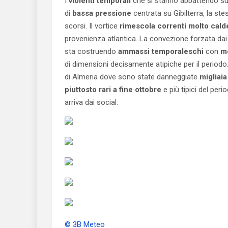
I
violenti temporali
che si stanno abbattendo su
di
bassa pressione
centrata su Gibilterra, la ste
scorsi. Il vortice
rimescola correnti molto cald
provenienza atlantica. La convezione forzata dai c
sta costruendo
ammassi temporaleschi
con
mo
di dimensioni decisamente atipiche per il periodo
di Almeria dove sono state danneggiate
migliaia
piuttosto rari a fine ottobre
e più tipici del per
arriva dai social:
© 3B Meteo