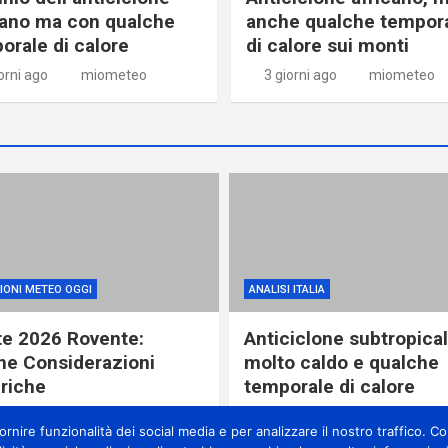
cano ma con qualche
anche qualche tempor
orale di calore
di calore sui monti
orni ago
miometeo
3 giorni ago
miometeo
IONI METEO OGGI
ANALISI ITALIA
te 2026 Rovente:
Anticiclone subtropical
ne Considerazioni
molto caldo e qualche
riche
temporale di calore
re ago
miometeo
18 ore ago
miometeo
nire funzionalità dei social media e per analizzare il nostro traffico. Con