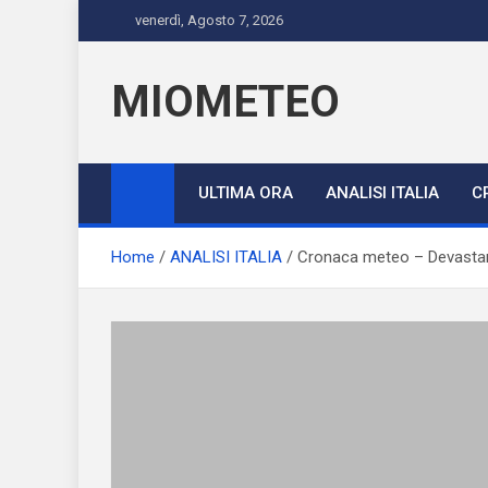
Skip
venerdì, Agosto 7, 2026
to
content
MIOMETEO
ULTIMA ORA
ANALISI ITALIA
C
Home
ANALISI ITALIA
Cronaca meteo – Devastanti