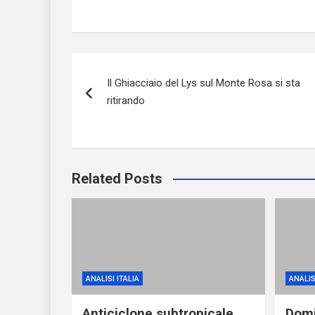
Navigazione
Il Ghiacciaio del Lys sul Monte Rosa si sta
articoli
ritirando
Related Posts
ANALISI ITALIA
ANALIS
Anticiclone subtropicale,
Domi