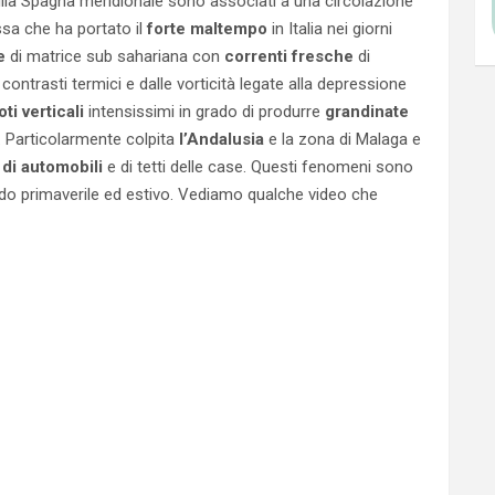
lla Spagna meridionale sono associati a una circolazione
ssa che ha portato il
forte maltempo
in Italia nei giorni
e
di matrice sub sahariana con
correnti fresche
di
ontrasti termici e dalle vorticità legate alla depressione
ti verticali
intensissimi in grado di produrre
grandinate
. Particolarmente colpita
l’Andalusia
e la zona di Malaga e
 di automobili
e di tetti delle case. Questi fenomeni sono
iodo primaverile ed estivo. Vediamo qualche video che