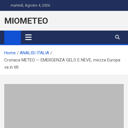
Skip
martedì, Agosto 4, 2026
to
content
MIOMETEO
Home
ANALISI ITALIA
Cronaca METEO — EMERGENZA GELO E NEVE, mezza Europa
va in tilt