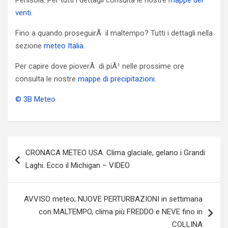
Penisola. Per tutti i dettagli consulta le nostre
mappe dei
venti
.
Fino a quando proseguirÃ il maltempo? Tutti i dettagli nella
sezione
meteo Italia
.
Per capire dove pioverÃ di piÃ¹ nelle prossime ore
consulta le nostre
mappe di precipitazioni
.
© 3B Meteo
Navigazione
CRONACA METEO USA. Clima glaciale, gelano i Grandi
articoli
Laghi. Ecco il Michigan – VIDEO
AVVISO meteo; NUOVE PERTURBAZIONI in settimana
con MALTEMPO, clima più FREDDO e NEVE fino in
COLLINA