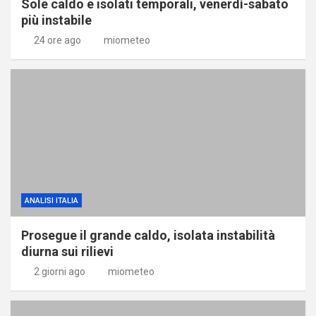
Sole caldo e isolati temporali, venerdì-sabato
più instabile
24 ore ago
miometeo
ANALISI ITALIA
Prosegue il grande caldo, isolata instabilità
diurna sui rilievi
2 giorni ago
miometeo