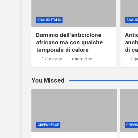
ANALISI ITALIA
ANALIS
Dominio dell’anticiclone
Anti
africano ma con qualche
anch
temporale di calore
di c
17 ore ago
miometeo
2 gi
You Missed
GREENPEACE
PREVIS