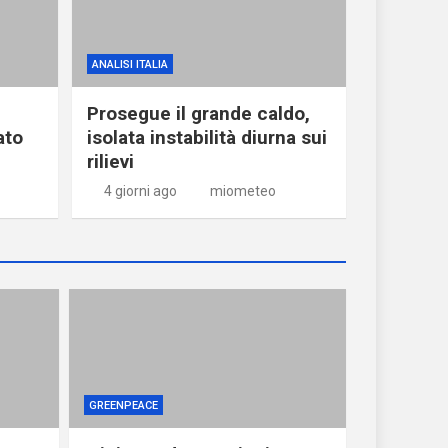
ANALISI ITALIA
Prosegue il grande caldo,
ato
isolata instabilità diurna sui
rilievi
4 giorni ago
miometeo
GREENPEACE