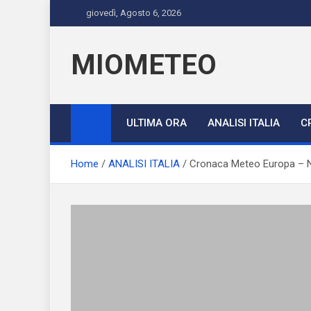
Skip
giovedì, Agosto 6, 2026
to
content
MIOMETEO
ULTIMA ORA
ANALISI ITALIA
C
Home
ANALISI ITALIA
Cronaca Meteo Europa – Nu