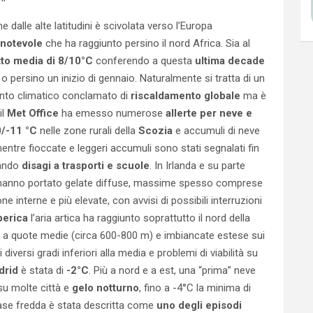
e dalle alte latitudini è scivolata verso l’Europa
 notevole
che ha raggiunto persino il nord Africa. Sia al
tto media di 8/10°C
conferendo a questa
ultima decade
o persino un inizio di gennaio. Naturalmente si tratta di un
nto climatico conclamato di
riscaldamento globale
ma è
il
Met Office
ha emesso numerose
allerte per neve e
0/-11 °C
nelle zone rurali della
Scozia
e accumuli di neve
mentre fioccate e leggeri accumuli sono stati segnalati fin
sando
disagi a trasporti e scuole
. In Irlanda e su parte
ca hanno portato gelate diffuse, massime spesso comprese
ne interne e più elevate, con avvisi di possibili interruzioni
berica
l’aria artica ha raggiunto soprattutto il nord della
i a quote medie (circa 600-800 m) e imbiancate estese sui
diversi gradi inferiori alla media e problemi di viabilità su
drid
è stata di
-2°C
. Più a nord e a est, una “prima” neve
su molte città e
gelo notturno
, fino a -4°C la minima di
 fase fredda è stata descritta come
uno degli episodi