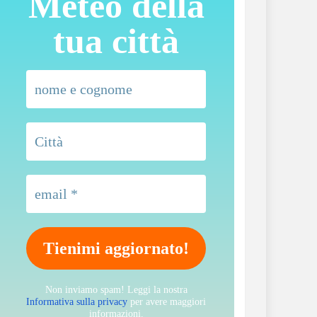
Meteo della
tua città
Non inviamo spam! Leggi la nostra
Informativa sulla privacy
per avere maggiori
informazioni.