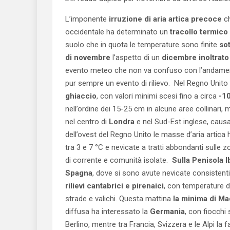
L’imponente
irruzione di aria artica precoce
ch
occidentale ha determinato un
tracollo termico
suolo che in quota le temperature sono finite
so
di novembre
l’aspetto di un
dicembre inoltrato
evento meteo che non va confuso con l’andame
pur sempre un evento di rilievo. Nel Regno Unito 
ghiaccio
, con valori minimi scesi fino a circa
-1
nell’ordine dei 15-25 cm in alcune aree collinari, 
nel centro di
Londra
e nel Sud-Est inglese, cau
dell’ovest del Regno Unito le masse d’aria arti
tra 3 e 7 °C e nevicate a tratti abbondanti sulle zo
di corrente e comunità isolate.
Sulla Penisola I
Spagna
, dove si sono avute nevicate consistent
rilievi cantabrici e pirenaici
, con temperature di 
strade e valichi. Questa mattina
la minima di Ma
diffusa ha interessato la
Germania
, con fiocchi 
Berlino, mentre tra Francia, Svizzera e le Alpi la