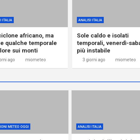
I ITALIA
ANALISI ITALIA
ciclone africano, ma
Sole caldo e isolati
e qualche temporale
temporali, venerdì-sab
alore sui monti
più instabile
orni ago
miometeo
3 giorni ago
miometeo
IONI METEO OGGI
ANALISI ITALIA