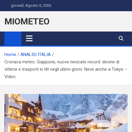
Skip
giovedì, Agosto 6, 2026
to
content
MIOMETEO
Home
ANALISI ITALIA
Cronaca meteo. Giappone, nuove nevicate record: decine di
vittime e trasporti in tilt negli ultimi giorni. Neve anche a Tokyo –
Video