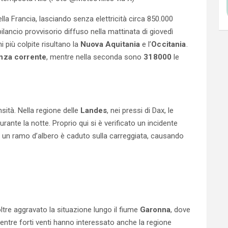
lla Francia, lasciando senza elettricità circa 850.000
ilancio provvisorio diffuso nella mattinata di giovedì
ni più colpite risultano la
Nuova Aquitania
e l’
Occitania
.
nza corrente
, mentre nella seconda sono
318000
le
sità. Nella regione delle
Landes
, nei pressi di Dax, le
urante la notte. Proprio qui si è verificato un incidente
 un ramo d’albero è caduto sulla carreggiata, causando
tre aggravato la situazione lungo il fiume
Garonna
, dove
mentre forti venti hanno interessato anche la regione