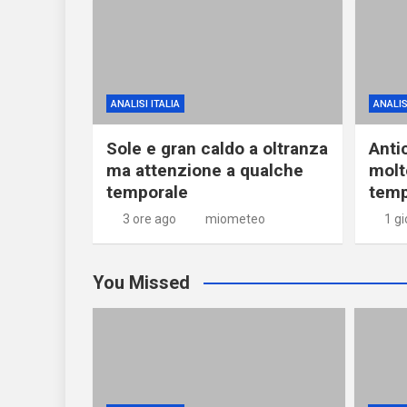
ANALISI ITALIA
ANALIS
Sole e gran caldo a oltranza
Anti
ma attenzione a qualche
molt
temporale
temp
3 ore ago
miometeo
1 g
You Missed