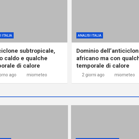
I ITALIA
ANALISI ITALIA
ciclone subtropicale,
Dominio dell’anticiclo
o caldo e qualche
africano ma con qualc
orale di calore
temporale di calore
iorno ago
miometeo
2 giorni ago
miometeo