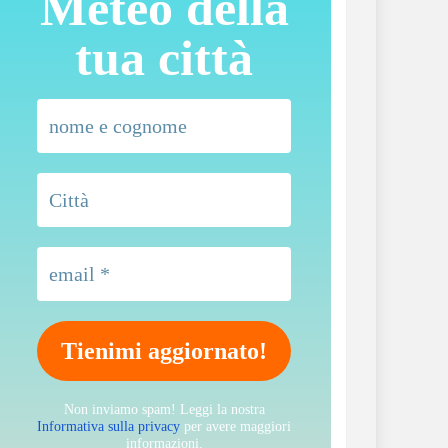
Meteo della
tua città
Non inviamo spam! Leggi la nostra
Informativa sulla privacy
per avere maggiori
informazioni.