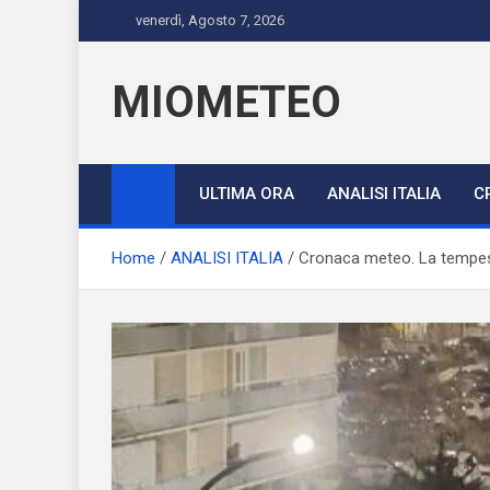
Skip
venerdì, Agosto 7, 2026
to
content
MIOMETEO
ULTIMA ORA
ANALISI ITALIA
C
Home
ANALISI ITALIA
Cronaca meteo. La tempesta