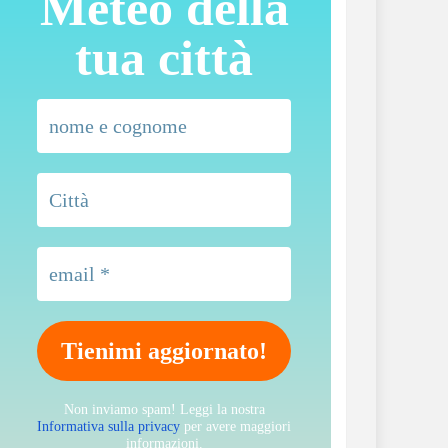
Meteo della
tua città
Non inviamo spam! Leggi la nostra
Informativa sulla privacy
per avere maggiori
informazioni.