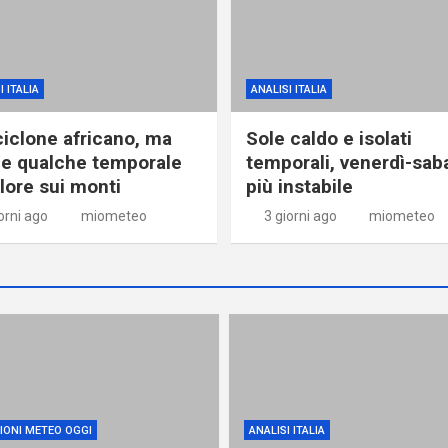
I ITALIA
ANALISI ITALIA
ciclone africano, ma
Sole caldo e isolati
e qualche temporale
temporali, venerdì-sab
alore sui monti
più instabile
orni ago
miometeo
3 giorni ago
miometeo
IONI METEO OGGI
ANALISI ITALIA