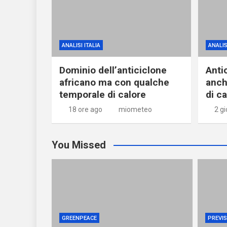
ANALISI ITALIA
ANALIS
Dominio dell’anticiclone
Anti
africano ma con qualche
anch
temporale di calore
di c
18 ore ago
miometeo
2 gi
You Missed
GREENPEACE
PREVIS