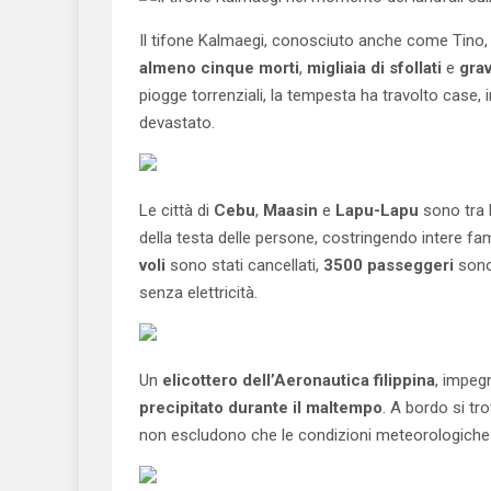
Il tifone Kalmaegi, conosciuto anche come Tino, h
almeno cinque morti
,
migliaia di sfollati
e
grav
piogge torrenziali, la tempesta ha travolto case, 
devastato.
Le città di
Cebu
,
Maasin
e
Lapu-Lapu
sono tra l
della testa delle persone, costringendo intere famig
voli
sono stati cancellati,
3500 passeggeri
sono 
senza elettricità.
Un
elicottero dell’Aeronautica filippina
, impeg
precipitato durante il maltempo
. A bordo si t
non escludono che le condizioni meteorologiche 