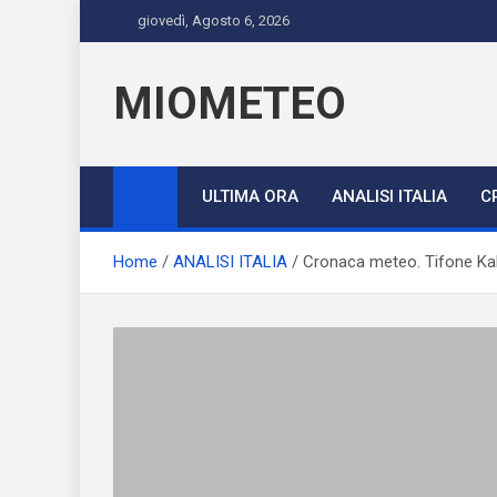
Skip
giovedì, Agosto 6, 2026
to
content
MIOMETEO
ULTIMA ORA
ANALISI ITALIA
C
Home
ANALISI ITALIA
Cronaca meteo. Tifone Kalm