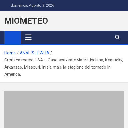
Skip
domenica, Agosto 9, 2026
to
content
MIOMETEO
Home
ANALISI ITALIA
Cronaca meteo USA – Case spazzate via tra Indiana, Kentucky,
Arkansas, Missouri. Inizia male la stagione dei tornado in
America.