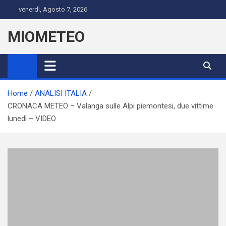
Skip
venerdì, Agosto 7, 2026
to
content
MIOMETEO
Home
ANALISI ITALIA
CRONACA METEO – Valanga sulle Alpi piemontesi, due vittime
lunedì – VIDEO