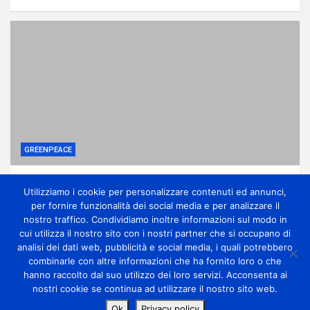
GREENPEACE
Come una potente lobby ha affossato le
Utilizziamo i cookie per personalizzare contenuti ed annunci,
riforme sui pesticidi
per fornire funzionalità dei social media e per analizzare il
1 giorno ago
miometeo
nostro traffico. Condividiamo inoltre informazioni sul modo in
cui utilizza il nostro sito con i nostri partner che si occupano di
analisi dei dati web, pubblicità e social media, i quali potrebbero
combinarle con altre informazioni che ha fornito loro o che
hanno raccolto dal suo utilizzo dei loro servizi. Acconsenta ai
nostri cookie se continua ad utilizzare il nostro sito web.
Copyright Miometeo © All rights reserved | Theme by
Ok
Privacy policy