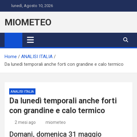
Skip
lunedì, Agosto 10, 2026
to
content
MIOMETEO
Home
ANALISI ITALIA
Da lunedì temporali anche forti con grandine e calo termico
ANALISI ITALIA
Da lunedì temporali anche forti
con grandine e calo termico
2 mesi ago
miometeo
Domani, domenica 31 maggio