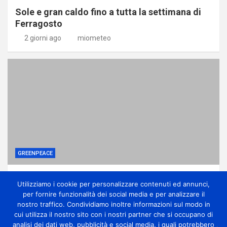
Sole e gran caldo fino a tutta la settimana di
Ferragosto
2 giorni ago
miometeo
GREENPEACE
I vestiti invenduti non potranno più essere
Utilizziamo i cookie per personalizzare contenuti ed annunci,
distrutti: stretta su moda e fast fashion
per fornire funzionalità dei social media e per analizzare il
2 giorni ago
miometeo
nostro traffico. Condividiamo inoltre informazioni sul modo in
cui utilizza il nostro sito con i nostri partner che si occupano di
analisi dei dati web, pubblicità e social media, i quali potrebbero