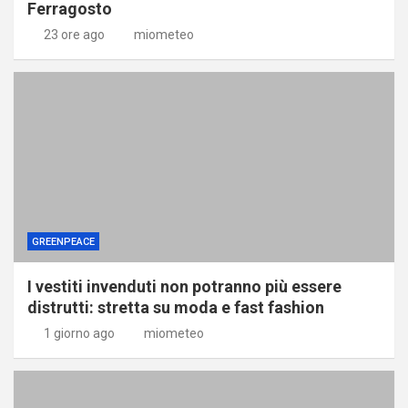
Ferragosto
23 ore ago
miometeo
GREENPEACE
I vestiti invenduti non potranno più essere
distrutti: stretta su moda e fast fashion
1 giorno ago
miometeo