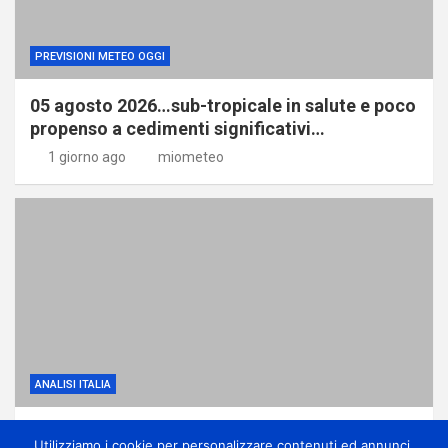
PREVISIONI METEO OGGI
05 agosto 2026…sub-tropicale in salute e poco
propenso a cedimenti significativi…
1 giorno ago
miometeo
ANALISI ITALIA
Dominio dell’anticiclone africano ma con
Utilizziamo i cookie per personalizzare contenuti ed annunci,