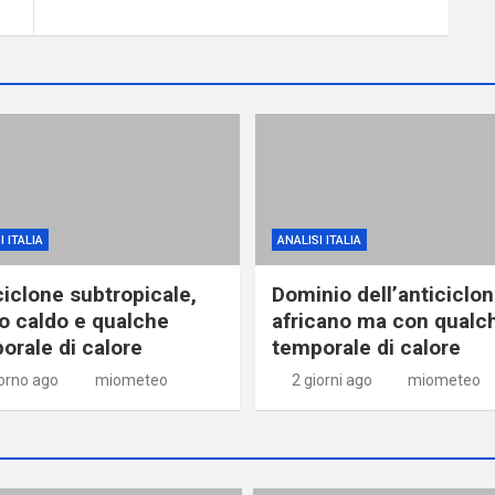
I ITALIA
ANALISI ITALIA
ciclone subtropicale,
Dominio dell’anticiclo
o caldo e qualche
africano ma con qualc
orale di calore
temporale di calore
iorno ago
miometeo
2 giorni ago
miometeo