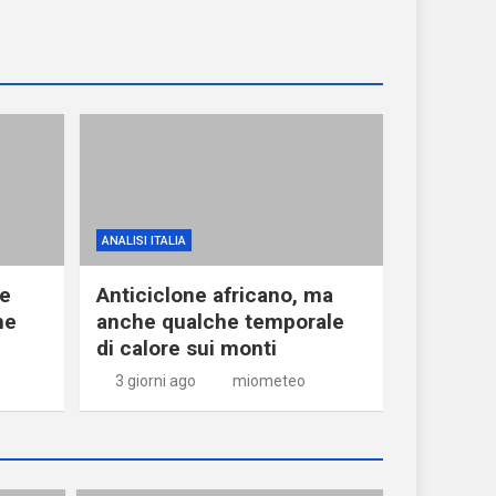
ANALISI ITALIA
ne
Anticiclone africano, ma
he
anche qualche temporale
di calore sui monti
3 giorni ago
miometeo