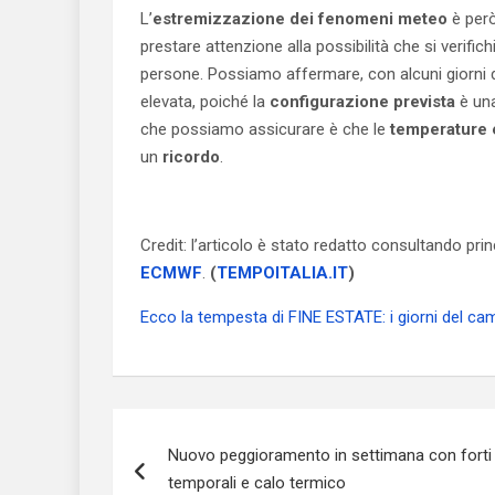
L’
estremizzazione dei fenomeni meteo
è per
prestare attenzione alla possibilità che si verific
persone. Possiamo affermare, con alcuni giorni di
elevata, poiché la
configurazione prevista
è una
che possiamo assicurare è che le
temperature 
un
ricordo
.
Credit: l’articolo è stato redatto consultando pr
ECMWF
.
(
TEMPOITALIA.IT
)
Ecco la tempesta di FINE ESTATE: i giorni del 
Navigazione
Nuovo peggioramento in settimana con forti
articoli
temporali e calo termico