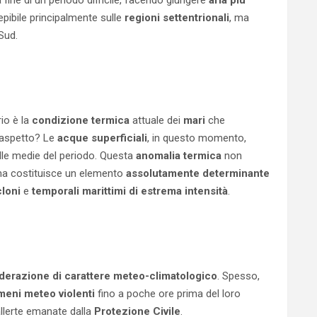
epibile principalmente sulle
regioni settentrionali
, ma
Sud.
io è la
condizione termica
attuale dei
mari
che
 aspetto? Le
acque superficiali
, in questo momento,
lle medie del periodo. Questa
anomalia termica
non
a costituisce un elemento
assolutamente determinante
cloni
e
temporali marittimi di estrema intensità
.
derazione di carattere meteo-climatologico
. Spesso,
eni meteo violenti
fino a poche ore prima del loro
allerte emanate dalla
Protezione Civile
.