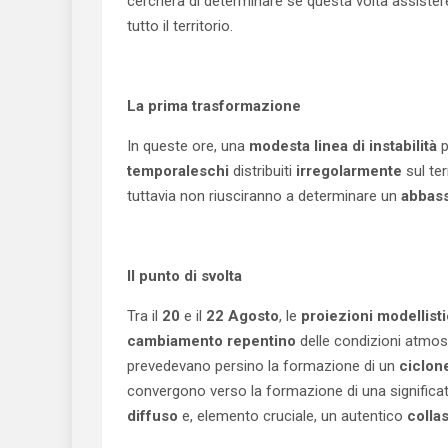
cercherà di determinare se questa volta assiste
tutto il territorio.
La prima trasformazione
In queste ore, una
modesta linea di instabilità
p
temporaleschi
distribuiti
irregolarmente
sul te
tuttavia non riusciranno a determinare un
abbass
Il punto di svolta
Tra il
20
e il
22 Agosto
, le
proiezioni modellist
cambiamento repentino
delle condizioni atmos
prevedevano persino la formazione di un
ciclon
convergono verso la formazione di una significa
diffuso
e, elemento cruciale, un autentico
colla