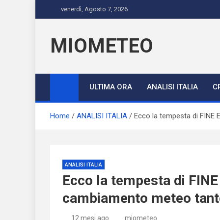
Skip
venerdì, Agosto 7, 2026
to
content
MIOMETEO
ULTIMA ORA
ANALISI ITALIA
C
Home
ANALISI ITALIA
Ecco la tempesta di FINE 
ANALISI ITALIA
Ecco la tempesta di FINE 
cambiamento meteo tant
12 mesi ago
miometeo