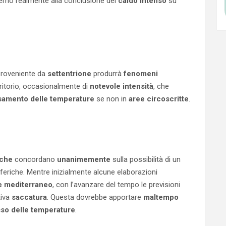
remo realmente alla conclusione del
caldo intenso
su
roveniente da
settentrione
produrrà
fenomeni
rritorio, occasionalmente di
notevole intensità
, che
amento delle temperature
se non in
aree circoscritte
.
iche
concordano
unanimemente
sulla possibilità di un
feriche. Mentre inizialmente alcune elaborazioni
e mediterraneo
, con l’avanzare del tempo le previsioni
tiva
saccatura
. Questa dovrebbe apportare
maltempo
sso delle temperature
.