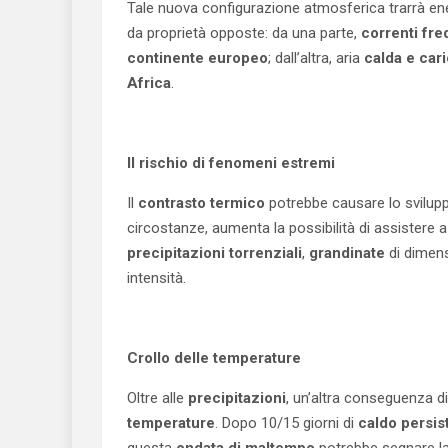
Tale nuova configurazione atmosferica trarrà en
da proprietà opposte: da una parte,
correnti fr
continente europeo
; dall’altra, aria
calda e cari
Africa
.
Il rischio di fenomeni estremi
Il
contrasto termico
potrebbe causare lo svilup
circostanze, aumenta la possibilità di assistere a
precipitazioni torrenziali
,
grandinate
di dimens
intensità.
Crollo delle temperature
Oltre alle
precipitazioni
, un’altra conseguenza di 
temperature
. Dopo 10/15 giorni di
caldo persis
questa
ondata di maltempo
potrebbe segnare la 