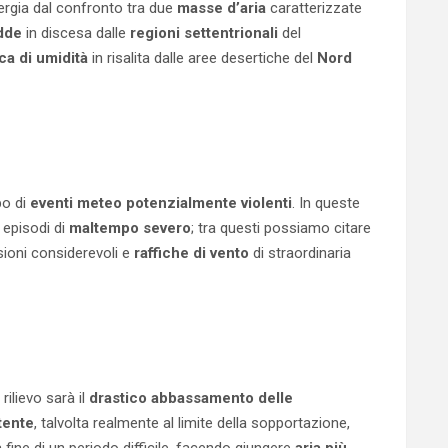
ergia dal confronto tra due
masse d’aria
caratterizzate
edde
in discesa dalle
regioni settentrionali
del
ca di umidità
in risalita dalle aree desertiche del
Nord
po di
eventi meteo
potenzialmente violenti
. In queste
 episodi di
maltempo severo
; tra questi possiamo citare
ioni considerevoli e
raffiche di vento
di straordinaria
rilievo sarà il
drastico abbassamento delle
tente
, talvolta realmente al limite della sopportazione,
fine di un periodo difficile, facendo giungere
aria più