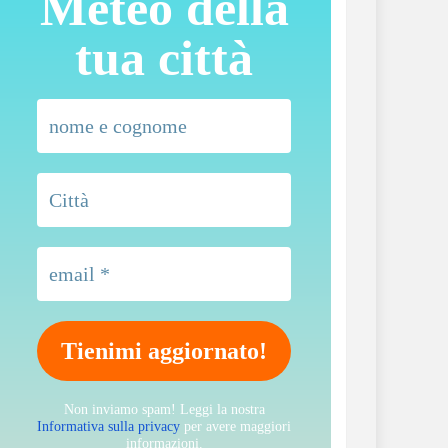
Meteo della
tua città
Non inviamo spam! Leggi la nostra
Informativa sulla privacy
per avere maggiori
informazioni.