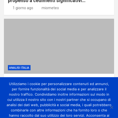
propenso a cedimenti significativi…
1 giorno ago
miometeo
ANALISI ITALIA
Dominio dell’anticiclone africano ma con
Utilizziamo i cookie per personalizzare contenuti ed annunci,
qualche temporale di calore
per fornire funzionalità dei social media e per analizzare il
1 giorno ago
miometeo
nostro traffico. Condividiamo inoltre informazioni sul modo in
cui utilizza il nostro sito con i nostri partner che si occupano di
analisi dei dati web, pubblicità e social media, i quali potrebbero
combinarle con altre informazioni che ha fornito loro o che
hanno raccolto dal suo utilizzo dei loro servizi. Acconsenta ai