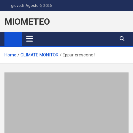
Skip
giovedì, Agosto 6, 2026
to
content
MIOMETEO
Home
CLIMATE MONITOR
Eppur crescono!