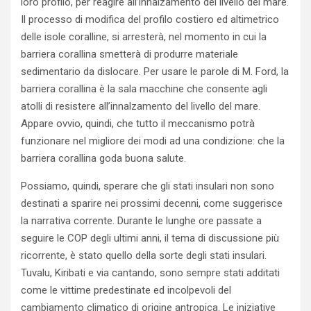
loro profilo, per reagire all’innalzamento del livello del mare.
Il processo di modifica del profilo costiero ed altimetrico
delle isole coralline, si arresterà, nel momento in cui la
barriera corallina smetterà di produrre materiale
sedimentario da dislocare. Per usare le parole di M. Ford, la
barriera corallina è la sala macchine che consente agli
atolli di resistere all’innalzamento del livello del mare.
Appare ovvio, quindi, che tutto il meccanismo potrà
funzionare nel migliore dei modi ad una condizione: che la
barriera corallina goda buona salute.
Possiamo, quindi, sperare che gli stati insulari non sono
destinati a sparire nei prossimi decenni, come suggerisce
la narrativa corrente. Durante le lunghe ore passate a
seguire le COP degli ultimi anni, il tema di discussione più
ricorrente, è stato quello della sorte degli stati insulari.
Tuvalu, Kiribati e via cantando, sono sempre stati additati
come le vittime predestinate ed incolpevoli del
cambiamento climatico di origine antropica. Le iniziative