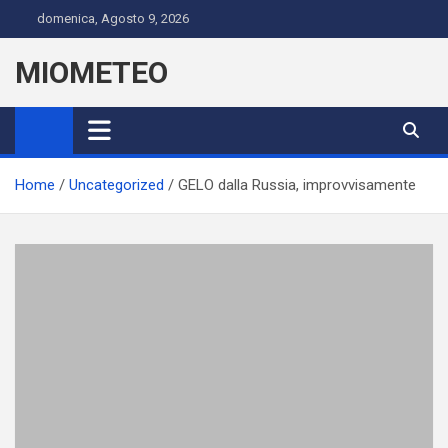
Skip
domenica, Agosto 9, 2026
to
content
MIOMETEO
Home
Uncategorized
GELO dalla Russia, improvvisamente