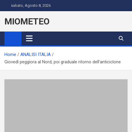
Skip
sabato, Agosto 8, 2026
to
content
MIOMETEO
Home
ANALISI ITALIA
Giovedì peggiora al Nord, poi graduale ritorno dell’anticiclone